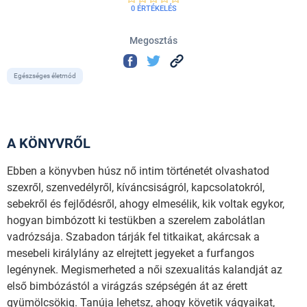
0 ÉRTÉKELÉS
Megosztás
Egészséges életmód
A KÖNYVRŐL
Ebben a könyvben húsz nő intim történetét olvashatod
szexről, szenvedélyről, kíváncsiságról, kapcsolatokról,
sebekről és fejlődésről, ahogy elmesélik, kik voltak egykor,
hogyan bimbózott ki testükben a szerelem zabolátlan
vadrózsája. Szabadon tárják fel titkaikat, akárcsak a
mesebeli királylány az elrejtett jegyeket a furfangos
legénynek. Megismerheted a női szexualitás kalandját az
első bimbózástól a virágzás szépségén át az érett
gyümölcsökig. Tanúja lehetsz, ahogy követik vágyaikat,