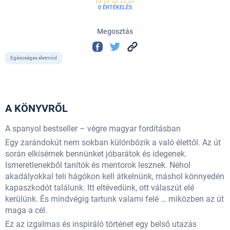
0 ÉRTÉKELÉS
Megosztás
Egészséges életmód
A KÖNYVRŐL
A spanyol bestseller – végre magyar fordításban
Egy zarándokút nem sokban különbözik a való élettől. Az út
során elkísérnek bennünket jóbarátok és idegenek.
Ismeretlenekből tanítók és mentorok lesznek. Néhol
akadályokkal teli hágókon kell átkelnünk, máshol könnyedén
kapaszkodót találunk. Itt eltévedünk, ott válaszút elé
kerülünk. És mindvégig tartunk valami felé … miközben az út
maga a cél.
Ez az izgalmas és inspiráló történet egy belső utazás