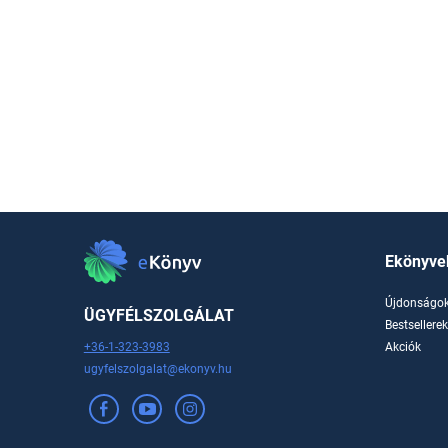
Ekönyve
Újdonságo
ÜGYFÉLSZOLGÁLAT
Bestsellere
+36-1-323-3983
Akciók
ugyfelszolgalat@ekonyv.hu