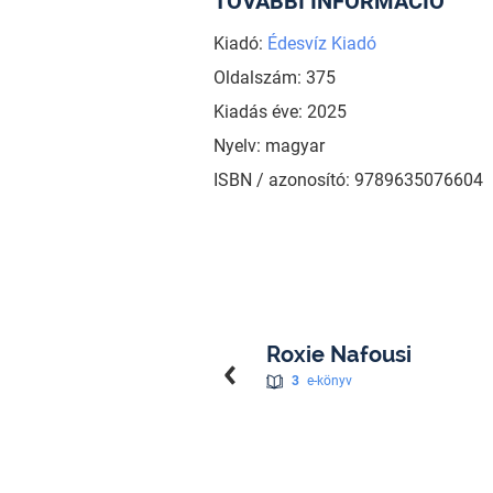
TOVÁBBI INFORMÁCIÓ
Kiadó:
Édesvíz Kiadó
Oldalszám: 375
Kiadás éve: 2025
Nyelv: magyar
ISBN / azonosító: 9789635076604
Roxie Nafousi
3
e-könyv