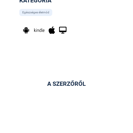
KATEGÓRIA
Egészséges életmód
A SZERZŐRŐL