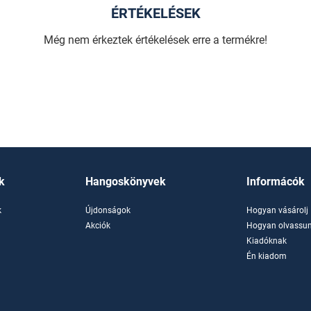
ÉRTÉKELÉSEK
Még nem érkeztek értékelések erre a termékre!
k
Hangoskönyvek
Informácók
k
Újdonságok
Hogyan vásárolj
k
Akciók
Hogyan olvassun
Kiadóknak
Én kiadom