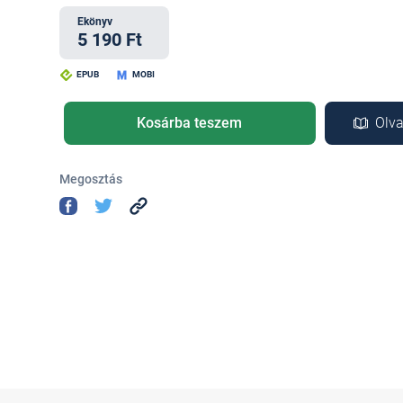
Ekönyv
5 190 Ft
EPUB
MOBI
Kosárba teszem
Olva
Megosztás