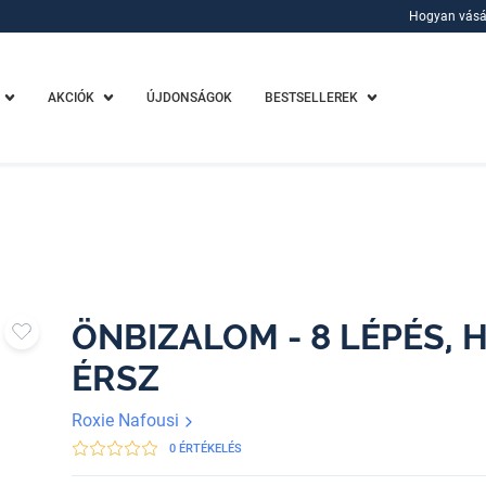
Hogyan vásá
Hogyan vásá
AKCIÓK
ÚJDONSÁGOK
BESTSELLEREK
ÖNBIZALOM - 8 LÉPÉS, 
ÉRSZ
Roxie Nafousi
0 ÉRTÉKELÉS