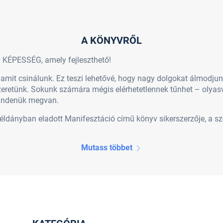
A KÖNYVRŐL
KÉPESSÉG, amely fejleszthető!
mit csinálunk. Ez teszi lehetővé, hogy nagy dolgokat álmodjunk
szeretünk. Sokunk számára mégis elérhetetlennek tűnhet – olya
mindenük megvan.
példányban eladott Manifesztáció című könyv sikerszerzője, a sze
Mutass többet