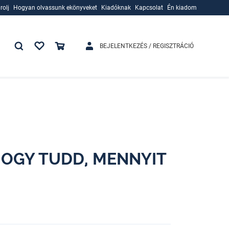
rolj
Hogyan olvassunk ekönyveket
Kiadóknak
Kapcsolat
Én kiadom
rolj
Hogyan olvassunk ekönyveket
Kiadóknak
BEJELENTKEZÉS / REGISZTRÁCIÓ
HOGY TUDD, MENNYIT