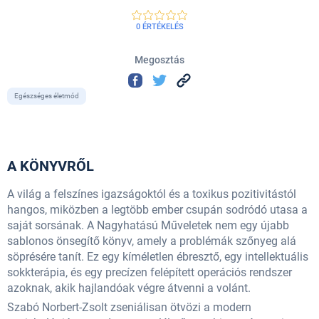
0 ÉRTÉKELÉS
Megosztás
Egészséges életmód
A KÖNYVRŐL
A világ a felszínes igazságoktól és a toxikus pozitivitástól
hangos, miközben a legtöbb ember csupán sodródó utasa a
saját sorsának. A Nagyhatású Műveletek nem egy újabb
sablonos önsegítő könyv, amely a problémák szőnyeg alá
söprésére tanít. Ez egy kíméletlen ébresztő, egy intellektuális
sokkterápia, és egy precízen felépített operációs rendszer
azoknak, akik hajlandóak végre átvenni a volánt.
Szabó Norbert-Zsolt zseniálisan ötvözi a modern