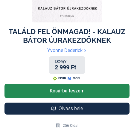
TALÁLD FEL ÖNMAGAD! - KALAUZ
BÁTOR ÚJRAKEZDŐKNEK
Yvonne Dederick
Ekönyv
2 999 Ft
EPUB
MOBI
Kosárba teszem
Olvass bele
256 Oldal