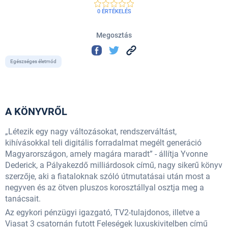
0 ÉRTÉKELÉS
Megosztás
Egészséges életmód
A KÖNYVRŐL
„Létezik egy nagy változásokat, rendszerváltást,
kihívásokkal teli digitális forradalmat megélt generáció
Magyarországon, amely magára maradt” - állítja Yvonne
Dederick, a Pályakezdő milliárdosok című, nagy sikerű könyv
szerzője, aki a fiataloknak szóló útmutatásai után most a
negyven és az ötven pluszos korosztállyal osztja meg a
tanácsait.
Az egykori pénzügyi igazgató, TV2-tulajdonos, illetve a
Viasat 3 csatornán futott Feleségek luxuskivitelben című