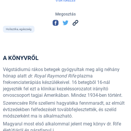
0 ÉRTÉKELÉS
Megosztás
Holisztika, egészség
A KÖNYVRŐL
Végstádiumú rákos betegek gyógyultak meg alig néhány
hónap alatt
dr. Royal Raymond Rife
plazma
frekvenciaterápiás készülékeivel. 16 betegből 16-nál
jegyezték fel ezt a klinikai kezeléssorozatot irányító
orvoscsoport tagjai Amerikában. Mindez 1934-ben történt.
Szerencsére Rife szellemi hagyatéka fennmaradt, az elmúlt
évtizedekben felfedezését továbbfejlesztették, és szelíd
módszerként ma is alkalmazható.
Magyarul most első alkalommal jelent meg könyv dr. Rife
életútjáról és páratlanul i...