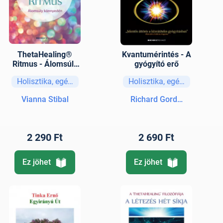
ThetaHealing®
Kvantumérintés - A
Ritmus - Álomsúly
gyógyító erő
könnyedén
Holisztika, egészség
Holisztika, egészség
Vianna Stibal
Richard Gordon
2 290 Ft
2 690 Ft
Ez jöhet
Ez jöhet