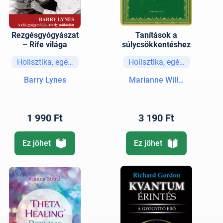
Rezgésgyógyászat
Tanítások a
– Rife világa
súlycsökkentéshez
Holisztika, egészség
Holisztika, egészség
Barry Lynes
Marianne Williamson
1 990 Ft
3 190 Ft
Ez jöhet
Ez jöhet