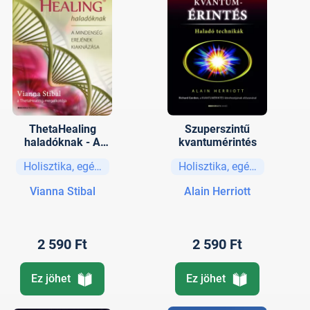
ThetaHealing
Szuperszintű
haladóknak - A
kvantumérintés
mindenség
Holisztika, egészség
Holisztika, egészség
erejének
kiaknázása
Vianna Stibal
Alain Herriott
2 590 Ft
2 590 Ft
Ez jöhet
Ez jöhet