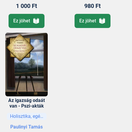
1 000 Ft
980 Ft
Ez jöhet
Ez jöhet
Az igazság odaát
van - Pszi-akták
Holisztika, egészség
Paulinyi Tamás