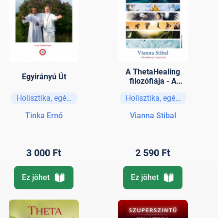
A ThetaHealing
Egyirányú Út
filozófiája - A
létezés hét síkja
Holisztika, egészség
Holisztika, egészség
Tinka Ernő
Vianna Stibal
3 000 Ft
2 590 Ft
Ez jöhet
Ez jöhet