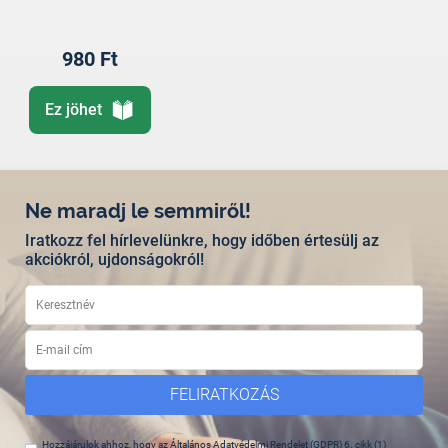
980 Ft
Ez jöhet
Ne maradj le semmiről!
Iratkozz fel hírlevelünkre, hogy időben értesülj az
akciókról, ujdonságokról!
FELIRATKOZÁS
Hozzájárulok ahhoz, hogy az Általános Adatvédelmi Rendelet (GDPR) 6. cikk (1)