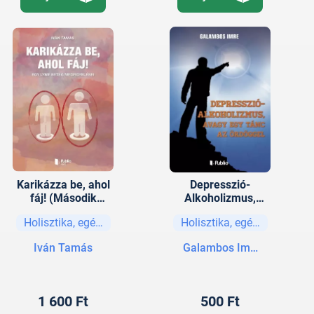
Karikázza be, ahol
Depresszió-
fáj! (Második
Alkoholizmus,
kiadás)
avagy egy tánc az
Holisztika, egészség
Holisztika, egészség
ördöggel
Iván Tamás
Galambos Imre
1 600 Ft
500 Ft