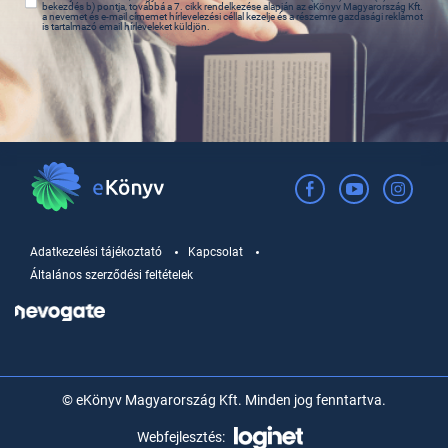
bekezdés b) pontja, továbbá a 7. cikk rendelkezése alapján az eKönyv Magyarország Kft.
a nevemet és e-mail címemet hírlevelezési céllal kezelje és a részemre gazdasági reklámot
is tartalmazó email hírleveleket küldjön.
Adatkezelési tájékoztató
Kapcsolat
Általános szerződési feltételek
© eKönyv Magyarország Kft. Minden jog fenntartva.
Webfejlesztés: