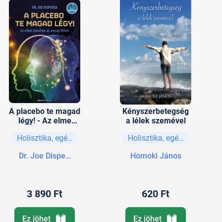
A placebo te magad
Kényszerbetegség
légy! - Az elme
a lélek szemével
hatalma az anyag
Holisztika, egészség
Holisztika, egészség
fölött
Dr. Joe Dispenza
Homoki János
3 890 Ft
620 Ft
Ez jöhet
Ez jöhet