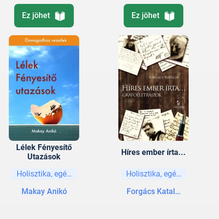
Ez jöhet
Ez jöhet
Lélek Fényesítő
Híres ember írta...
Utazások
Holisztika, egészség
Holisztika, egészség
Makay Anikó
Forgács Katalin