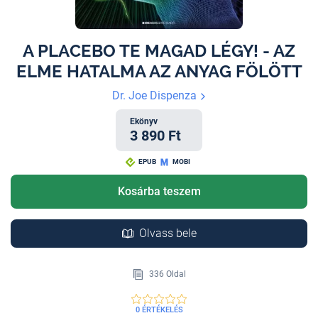
A PLACEBO TE MAGAD LÉGY! - AZ
ELME HATALMA AZ ANYAG FÖLÖTT
Dr. Joe Dispenza
Ekönyv
3 890 Ft
EPUB
MOBI
Kosárba teszem
Olvass bele
336 Oldal
0 ÉRTÉKELÉS