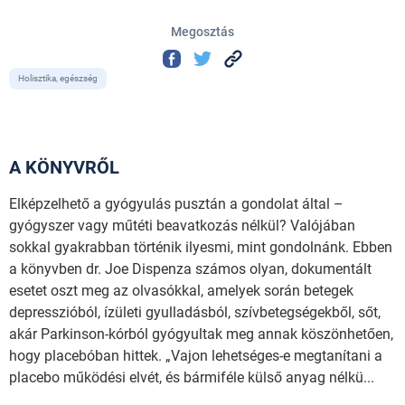
Megosztás
Holisztika, egészség
A KÖNYVRŐL
Elképzelhető a gyógyulás pusztán a gondolat által –
gyógyszer vagy műtéti beavatkozás nélkül? Valójában
sokkal gyakrabban történik ilyesmi, mint gondolnánk. Ebben
a könyvben dr. Joe Dispenza számos olyan, dokumentált
esetet oszt meg az olvasókkal, amelyek során betegek
depresszióból, ízületi gyulladásból, szívbetegségekből, sőt,
akár Parkinson-kórból gyógyultak meg annak köszönhetően,
hogy placebóban hittek. „Vajon lehetséges-e megtanítani a
placebo működési elvét, és bármiféle külső anyag nélkü...