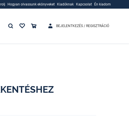
rolj
Hogyan olvassunk ekönyveket
Kiadóknak
Kapcsolat
Én kiadom
rolj
Hogyan olvassunk ekönyveket
Kiadóknak
BEJELENTKEZÉS / REGISZTRÁCIÓ
KKENTÉSHEZ