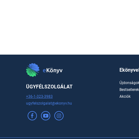
Ekönyve
Újdonságo
ÜGYFÉLSZOLGÁLAT
Bestsellere
+36-1-323-3983
Akciók
ugyfelszolgalat@ekonyv.hu