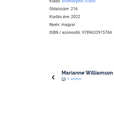
Kiadó:
Bioenergetic Kiadó
Oldalszám: 216
Kiadás éve: 2022
Nyelv: magyar
ISBN / azonosító: 9789632915784
Marianne Williamson
1
e-könyv