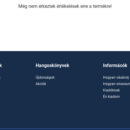
Még nem érkeztek értékelések erre a termékre!
k
Hangoskönyvek
Informácók
k
Újdonságok
Hogyan vásárolj
k
Akciók
Hogyan olvassun
Kiadóknak
Én kiadom