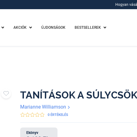
Hogyan vásá
Hogyan vásá
AKCIÓK
ÚJDONSÁGOK
BESTSELLEREK
TANÍTÁSOK A SÚLYCSÖ
Marianne Williamson
0 ÉRTÉKELÉS
Ekönyv