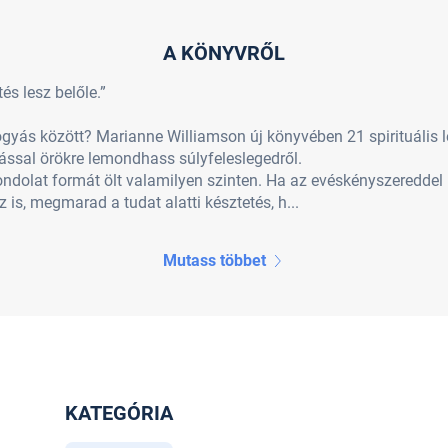
A KÖNYVRŐL
és lesz belőle.”
fogyás között? Marianne Williamson új könyvében 21 spirituális 
ással örökre lemondhass súlyfeleslegedről.
ondolat formát ölt valamilyen szinten. Ha az evéskényszeredde
is, megmarad a tudat alatti késztetés, h...
Mutass többet
KATEGÓRIA