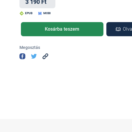
3 190 Ft
EPUB
MOBI
Kosárba teszem
Olva
Megosztás