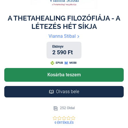
A THETAHEALING FILOZÓFIÁJA - A
LÉTEZÉS HÉT SÍKJA
Vianna Stibal
Ekönyv
2 590 Ft
EPUB
MOBI
Kosárba teszem
Olvass bele
252 Oldal
0 ÉRTÉKELÉS