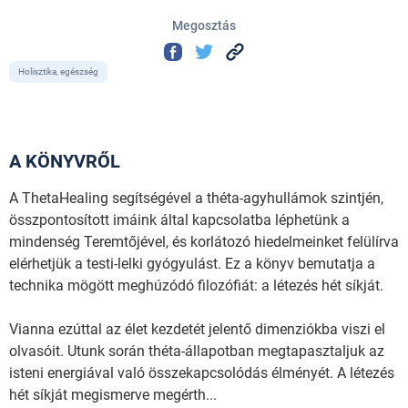
Megosztás
Holisztika, egészség
A KÖNYVRŐL
A ThetaHealing segítségével a théta-agyhullámok szintjén,
összpontosított imáink által kapcsolatba léphetünk a
mindenség Teremtőjével, és korlátozó hiedelmeinket felülírva
elérhetjük a testi-lelki gyógyulást. Ez a könyv bemutatja a
technika mögött meghúzódó filozófiát: a létezés hét síkját.
Vianna ezúttal az élet kezdetét jelentő dimenziókba viszi el
olvasóit. Utunk során théta-állapotban megtapasztaljuk az
isteni energiával való összekapcsolódás élményét. A létezés
hét síkját megismerve megérth...