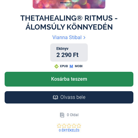
THETAHEALING® RITMUS -
ÁLOMSÚLY KÖNNYEDÉN
Vianna Stibal
Ekönyv
2 290 Ft
EPUB
MOBI
Kosárba teszem
Olvass bele
0 Oldal
0 ÉRTÉKELÉS