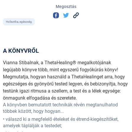
Megosztás
Holisztika, egészség
A KÖNYVRŐL
Vianna Stibalnak, a ThetaHealing® megalkotójának
legújabb könyve több, mint egyszerű fogyókúrás könyv!
Megmutatja, hogyan használd a ThetaHealinget arra, hogy
egészséges és gyönyörű tested legyen, és bebizonyítja, hogy
testünk igazi ritmusa a szellem, a test és a lélek egysége:
önmagunk elfogadása és szeretete.
A könyvben bemutatott technikák révén megtanulhatod
többek között, hogy hogyan...
• válaszd ki a megfelelő ételeket és étrend-kiegészítőket,
amelyek táplálják a testedet;