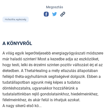
Megosztás
Holisztika, egészség
A KÖNYVRŐL
A világ egyik legerőteljesebb energiagyógyászati módszere
már haladó szinten! Most a kezedbe adja az eszközöket,
hogy testi, lelki és érzelmi szinten pozitív változást érj el az
életedben. A ThetaHealing a mély ellazulás állapotában
fellépő théta-agyhullámok segítségével dolgozik. Ebben a
tudatállapotban agyunk még képes a tudatos
döntéshozatalra, ugyanakkor hozzáférünk a
tudatalattinkban rejlő gondolatainkhoz, hiedelmeinkhez,
félelmeinkhez, és akár felül is írhatjuk azokat.
A nagy sikerű első kö...