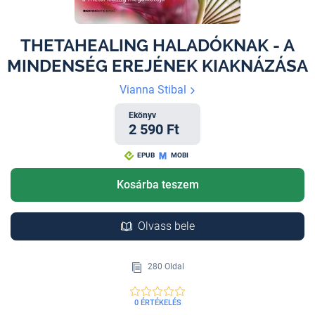
THETAHEALING HALADÓKNAK - A
MINDENSÉG EREJÉNEK KIAKNÁZÁSA
Vianna Stibal
Ekönyv
2 590 Ft
EPUB
MOBI
Kosárba teszem
Olvass bele
280 Oldal
0 ÉRTÉKELÉS