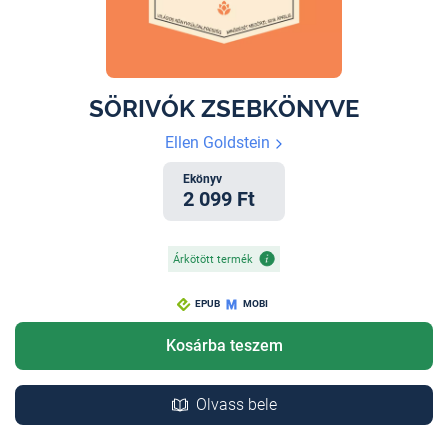
SÖRIVÓK ZSEBKÖNYVE
Ellen Goldstein
Ekönyv
2 099 Ft
Árkötött termék
EPUB
MOBI
Kosárba teszem
Olvass bele