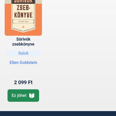
Sörivók
zsebkönyve
Italok
Ellen Goldstein
2 099 Ft
Ez jöhet