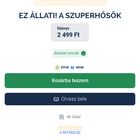
EZ ÁLLATI! A SZUPERHŐSÖK
Ekönyv
2 499 Ft
Árkötött termék
EPUB
MOBI
Kosárba teszem
Olvass bele
48 Oldal
0 ÉRTÉKELÉS