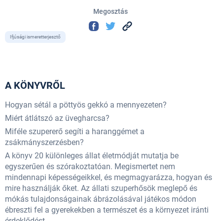
Megosztás
Ifjúsági ismeretterjesztő
A KÖNYVRŐL
Hogyan sétál a pöttyös gekkó a mennyezeten?
Miért átlátszó az üvegharcsa?
Miféle szupererő segíti a haranggémet a
zsákmányszerzésben?
A könyv 20 különleges állat életmódját mutatja be
egyszerűen és szórakoztatóan. Megismertet nem
mindennapi képességeikkel, és megmagyarázza, hogyan és
mire használják őket. Az állati szuperhősök meglepő és
mókás tulajdonságainak ábrázolásával játékos módon
ébreszti fel a gyerekekben a természet és a környezet iránti
érdeklődést.