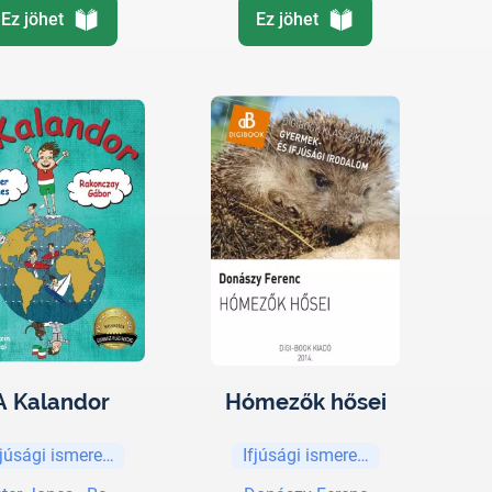
Ez jöhet
Ez jöhet
A Kalandor
Hómezők hősei
fjúsági ismeretterjesztő
Ifjúsági ismeretterjesztő