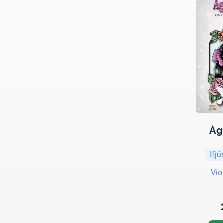
Ág
Ifj
Vio