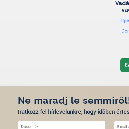
Vadá
va
Ifj
Don
E
Ne maradj le semmiről
Iratkozz fel hírlevelünkre, hogy időben értes