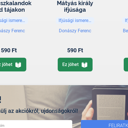
szkalandok
Mátyás király
d tájakon
ifjúsága
úsági ismeretterjesztő
Ifjúsági ismeretterjesztő
I
vé
ászy Ferenc
Donászy Ferenc
Be
590 Ft
590 Ft
z jöhet
Ez jöhet
!
ülj az akciókról, ujdonságokról!
FELIRAT