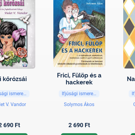
Frici, Fülöp és a
i kőrózsái
Na
hackerek
úsági ismeretterjesztő
Ifjúsági ismeretterjesztő
I
let V. Vandor
Solymos Ákos
2 690 Ft
2 690 Ft