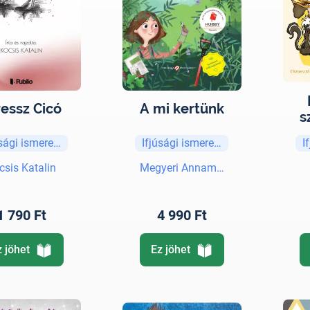
ressz Cicó
A mi kertünk
s
úsági ismeretterjesztő
Ifjúsági ismeretterjesztő
I
csis Katalin
Megyeri Annamária
1 790 Ft
4 990 Ft
z jöhet
Ez jöhet