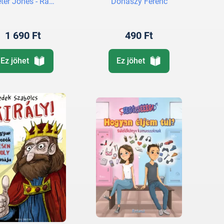
ter Jones - Rakonczay Gábor
Donászy Ferenc
1 690 Ft
490 Ft
Ez jöhet
Ez jöhet