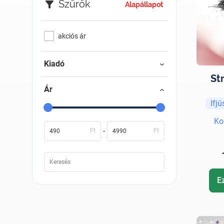
Szűrők
Alapállapot
akciós ár
Kiadó
St
Ár
Ifj
Ko
-
Ft
Ft
E