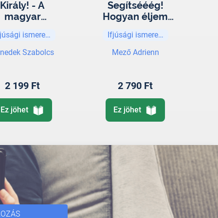
Király! - A
Segítsééég!
magyar
Hogyan éljem
uralkodók
túl? (túlélőkönyv
fjúsági ismeretterjesztő
Ifjúsági ismeretterjesztő
resen komoly
kamaszoknak)
históriája
nedek Szabolcs
Mező Adrienn
2 199 Ft
2 790 Ft
Ez jöhet
Ez jöhet
KOZÁS