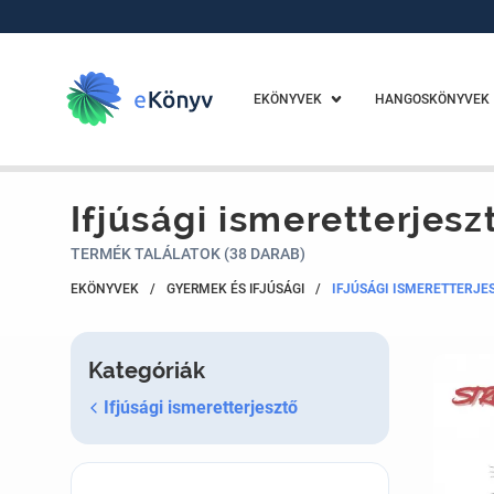
EKÖNYVEK
HANGOSKÖNYVEK
Ifjúsági ismeretterjesz
TERMÉK TALÁLATOK (38 DARAB)
EKÖNYVEK
/
GYERMEK ÉS IFJÚSÁGI
/
IFJÚSÁGI ISMERETTERJE
Kategóriák
Ifjúsági ismeretterjesztő