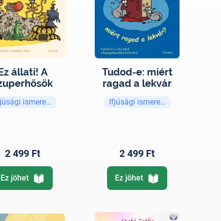
Ez állati! A
Tudod-e: miért
zuperhősök
ragad a lekvár
fjúsági ismeretterjesztő
Ifjúsági ismeretterjesztő
2 499 Ft
2 499 Ft
Ez jöhet
Ez jöhet