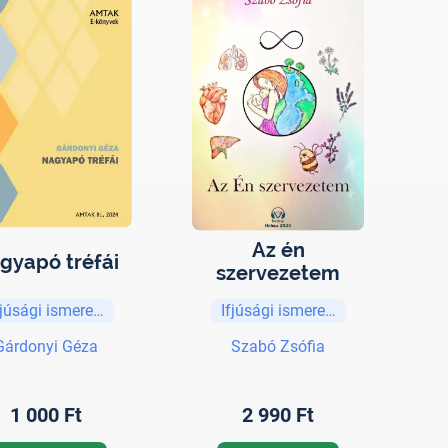
Az én
gyapó tréfái
szervezetem
fjúsági ismeretterjesztő
Ifjúsági ismeretterjesztő
Gárdonyi Géza
Szabó Zsófia
1 000 Ft
2 990 Ft