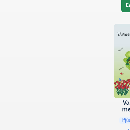
E
Va
me
Ifj