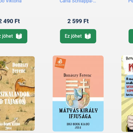
oó Viktória
Carla Schiappa-Burdet
Pe
2 490 Ft
2 599 Ft
z jöhet
Ez jöhet