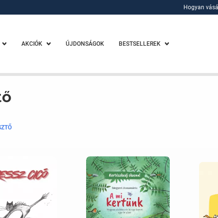
Hogyan vásá
Hogyan vásá
AKCIÓK
ÚJDONSÁGOK
BESTSELLEREK
tő
SZTŐ