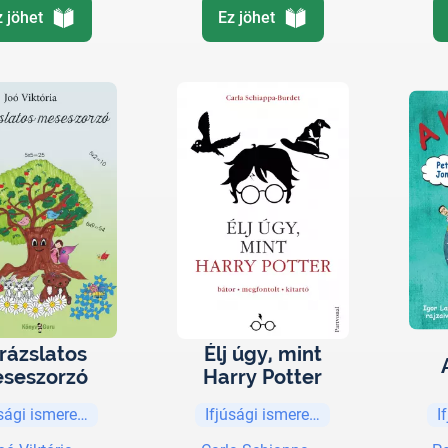
z jöhet
Ez jöhet
rázslatos
Élj úgy, mint
seszorzó
Harry Potter
úsági ismeretterjesztő
Ifjúsági ismeretterjesztő
I