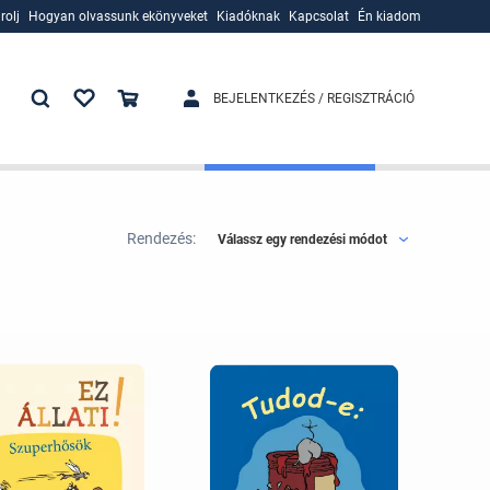
rolj
Hogyan olvassunk ekönyveket
Kiadóknak
Kapcsolat
Én kiadom
rolj
Hogyan olvassunk ekönyveket
Kiadóknak
BEJELENTKEZÉS / REGISZTRÁCIÓ
Rendezés:
Válassz egy rendezési módot