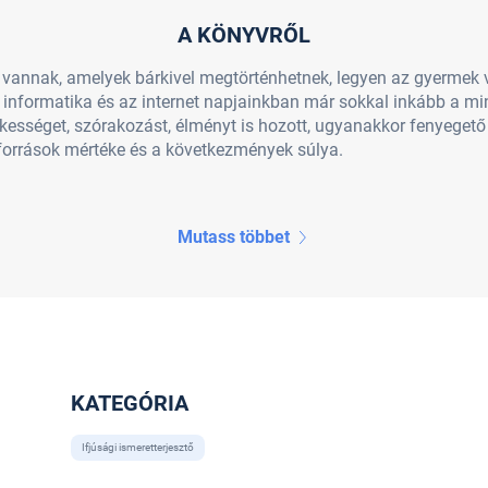
A KÖNYVRŐL
vannak, amelyek bárkivel megtörténhetnek, legyen az gyermek vag
informatika és az internet napjainkban már sokkal inkább a min
ekességet, szórakozást, élményt is hozott, ugyanakkor fenyeget
élyforrások mértéke és a következmények súlya.
Mutass többet
KATEGÓRIA
Ifjúsági ismeretterjesztő