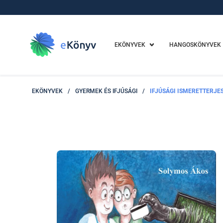
EKÖNYVEK
HANGOSKÖNYVEK
EKÖNYVEK
/
GYERMEK ÉS IFJÚSÁGI
/
IFJÚSÁGI ISMERETTERJE