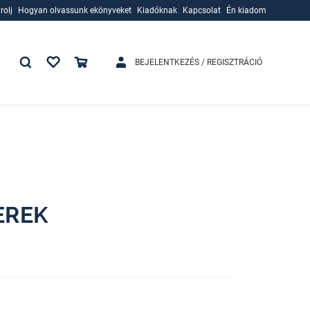
rolj
Hogyan olvassunk ekönyveket
Kiadóknak
Kapcsolat
Én kiadom
rolj
Hogyan olvassunk ekönyveket
Kiadóknak
BEJELENTKEZÉS / REGISZTRÁCIÓ
EREK