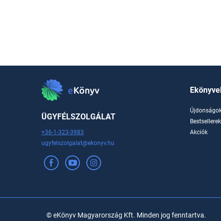
Ekönyve
Újdonságo
ÜGYFÉLSZOLGÁLAT
Bestsellere
+36-1-323-3983
Akciók
ugyfelszolgalat@ekonyv.hu
© eKönyv Magyarország Kft. Minden jog fenntartva.