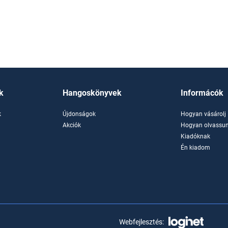
k
Hangoskönyvek
Informácók
k
Újdonságok
Hogyan vásárolj
k
Akciók
Hogyan olvassun
Kiadóknak
Én kiadom
Webfejlesztés: