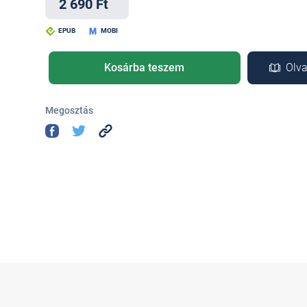
2 690 Ft
EPUB
MOBI
Kosárba teszem
Olva
Megosztás