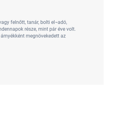
y felnőtt, tanár, bolti el¬adó,
dennapok része, mint pár éve volt.
ő árnyékként megnövekedett az