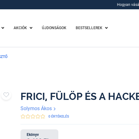
Hogyan vásá
Hogyan vásá
AKCIÓK
ÚJDONSÁGOK
BESTSELLEREK
SZTŐ
FRICI, FÜLÖP ÉS A HACK
Solymos Ákos
0 ÉRTÉKELÉS
Ekönyv