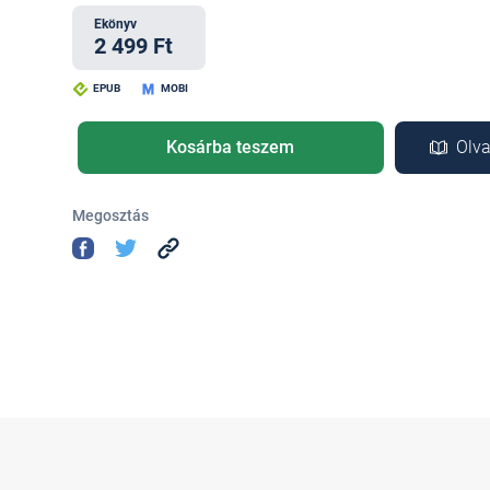
Ekönyv
2 499 Ft
EPUB
MOBI
Kosárba teszem
Olva
Megosztás