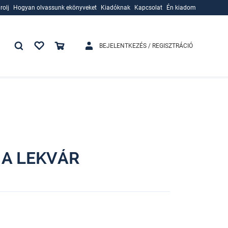
rolj
Hogyan olvassunk ekönyveket
Kiadóknak
Kapcsolat
Én kiadom
rolj
Hogyan olvassunk ekönyveket
Kiadóknak
BEJELENTKEZÉS / REGISZTRÁCIÓ
 A LEKVÁR