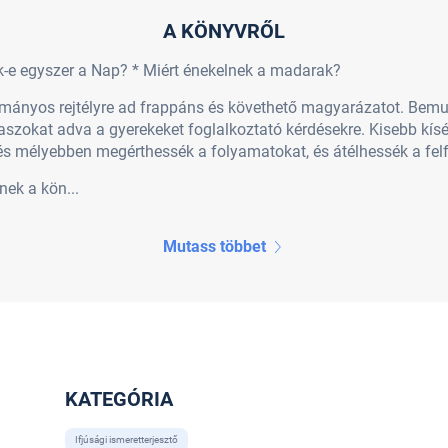
A KÖNYVRŐL
k-e egyszer a Nap? * Miért énekelnek a madarak?
nyos rejtélyre ad frappáns és követhető magyarázatot. Bemutatja
aszokat adva a gyerekeket foglalkoztató kérdésekre. Kisebb kísé
s mélyebben megérthessék a folyamatokat, és átélhessék a fel
nek a kön...
Mutass többet
KATEGÓRIA
Ifjúsági ismeretterjesztő