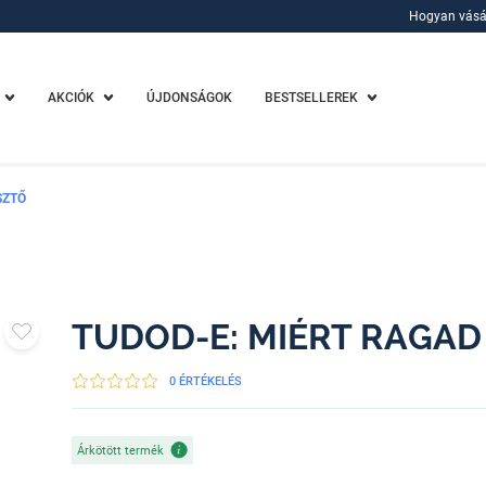
Hogyan vásá
Hogyan vásá
AKCIÓK
ÚJDONSÁGOK
BESTSELLEREK
SZTŐ
TUDOD-E: MIÉRT RAGAD
0 ÉRTÉKELÉS
Árkötött termék