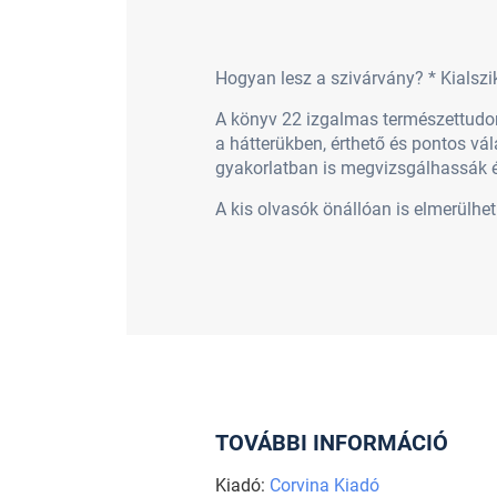
Hogyan lesz a szivárvány? * Kialszi
A könyv 22 izgalmas természettudomá
a hátterükben, érthető és pontos vál
gyakorlatban is megvizsgálhassák é
A kis olvasók önállóan is elmerülhet
TOVÁBBI INFORMÁCIÓ
Kiadó:
Corvina Kiadó