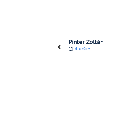
Pintér Zoltán
4
e-könyv