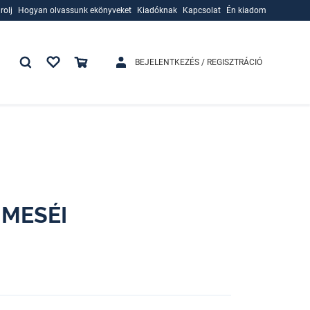
rolj
Hogyan olvassunk ekönyveket
Kiadóknak
Kapcsolat
Én kiadom
rolj
Hogyan olvassunk ekönyveket
Kiadóknak
BEJELENTKEZÉS / REGISZTRÁCIÓ
 MESÉI