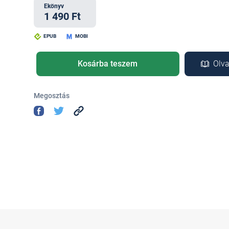
Ekönyv
1 490 Ft
EPUB
MOBI
Kosárba teszem
Olva
Megosztás