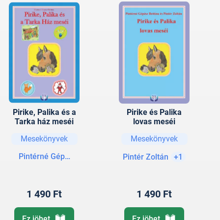
Pirike, Palika és a
Pirike és Palika
Tarka ház meséi
lovas meséi
Mesekönyvek
Mesekönyvek
Pintérné Gépész Bettina
Pintér Zoltán
+1
1 490 Ft
1 490 Ft
Ez jöhet
Ez jöhet