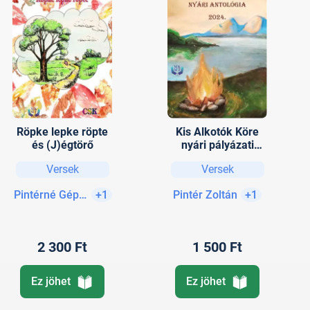
Röpke lepke röpte
Kis Alkotók Köre
és (J)égtörő
nyári pályázati
antológia, 2024.
Versek
Versek
Pintérné Gépész Bettina
+1
Pintér Zoltán
+1
2 300 Ft
1 500 Ft
Ez jöhet
Ez jöhet