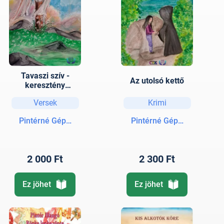
Tavaszi szív -
Az utolsó kettő
keresztény
antológia
Versek
Krimi
Pintérné Gépész Bettina
Pintérné Gépész Bettina
2 000 Ft
2 300 Ft
Ez jöhet
Ez jöhet