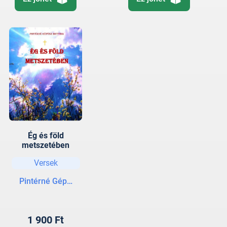
Ég és föld
metszetében
Versek
Pintérné Gépész Bettina
1 900 Ft