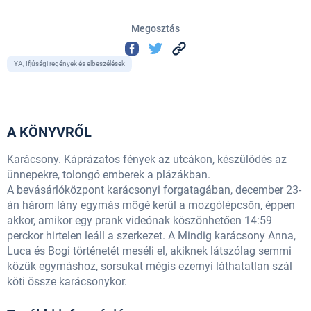
Megosztás
YA, Ifjúsági regények és elbeszélések
A KÖNYVRŐL
Karácsony. Káprázatos fények az utcákon, készülődés az
ünnepekre, tolongó emberek a plázákban.
A bevásárlóközpont karácsonyi forgatagában, december 23-
án három lány egymás mögé kerül a mozgólépcsőn, éppen
akkor, amikor egy prank videónak köszönhetően 14:59
perckor hirtelen leáll a szerkezet. A Mindig karácsony Anna,
Luca és Bogi történetét meséli el, akiknek látszólag semmi
közük egymáshoz, sorsukat mégis ezernyi láthatatlan szál
köti össze karácsonykor.