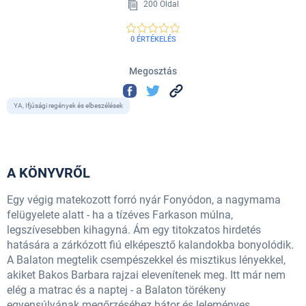
200 Oldal
0 ÉRTÉKELÉS
Megosztás
YA, Ifjúsági regények és elbeszélések
A KÖNYVRŐL
Egy végig matekozott forró nyár Fonyódon, a nagymama
felügyelete alatt - ha a tízéves Farkason múlna,
legszívesebben kihagyná. Ám egy titokzatos hirdetés
hatására a zárkózott fiú elképesztő kalandokba bonyolódik.
A Balaton megtelik csempészekkel és misztikus lényekkel,
akiket Bakos Barbara rajzai elevenítenek meg. Itt már nem
elég a matrac és a naptej - a Balaton törékeny
egyensúlyának megőrzéséhez bátor és leleményes