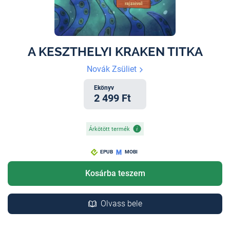
A KESZTHELYI KRAKEN TITKA
Novák Zsüliet
Ekönyv
2 499 Ft
Árkötött termék
EPUB
MOBI
Kosárba teszem
Olvass bele