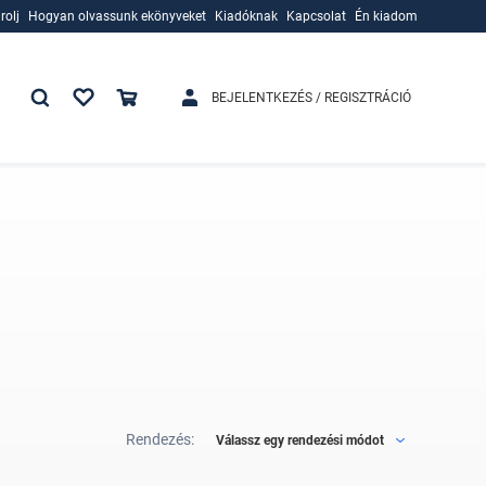
rolj
Hogyan olvassunk ekönyveket
Kiadóknak
Kapcsolat
Én kiadom
rolj
Hogyan olvassunk ekönyveket
Kiadóknak
BEJELENTKEZÉS / REGISZTRÁCIÓ
Rendezés:
Válassz egy rendezési módot