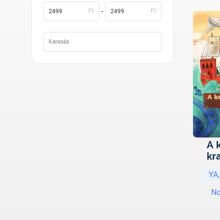
-
Ft
Ft
A 
kr
YA,
No