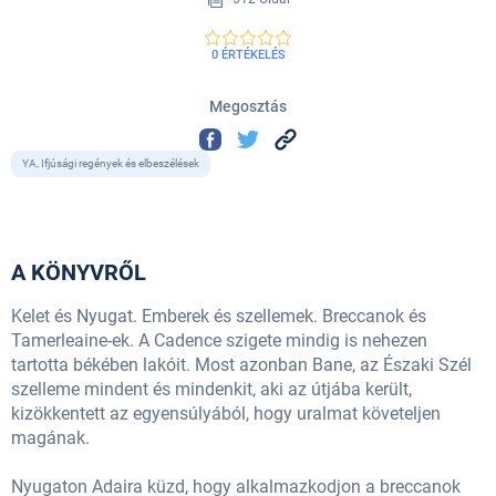
0 ÉRTÉKELÉS
Megosztás
YA, Ifjúsági regények és elbeszélések
A KÖNYVRŐL
Kelet és Nyugat. Emberek és szellemek. Breccanok és
Tamerleaine-ek. A Cadence szigete mindig is nehezen
tartotta békében lakóit. Most azonban Bane, az Északi Szél
szelleme mindent és mindenkit, aki az útjába került,
kizökkentett az egyensúlyából, hogy uralmat követeljen
magának.
Nyugaton Adaira küzd, hogy alkalmazkodjon a breccanok