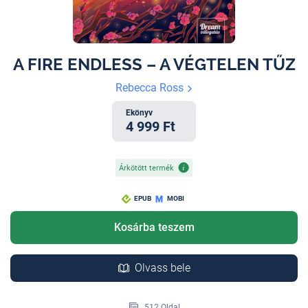
A FIRE ENDLESS – A VÉGTELEN TŰZ
Rebecca Ross
Ekönyv
4 999 Ft
Árkötött termék
EPUB
MOBI
Kosárba teszem
Olvass bele
512 Oldal