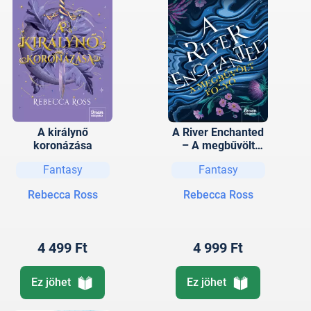
A királynő
A River Enchanted
koronázása
– A megbűvölt
folyó
Fantasy
Fantasy
Rebecca Ross
Rebecca Ross
4 499 Ft
4 999 Ft
Ez jöhet
Ez jöhet