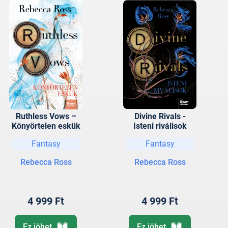
Ruthless Vows –
Divine Rivals -
Könyörtelen eskük
Isteni riválisok
Fantasy
Fantasy
Rebecca Ross
Rebecca Ross
4 999 Ft
4 999 Ft
Ez jöhet
Ez jöhet