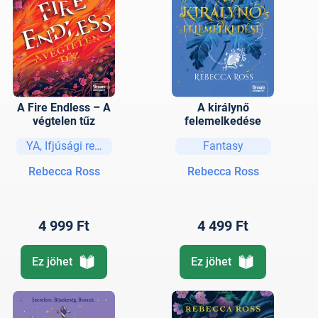
A Fire Endless – A
A királynő
végtelen tűz
felemelkedése
YA, Ifjúsági regények és elbeszélések
Fantasy
Rebecca Ross
Rebecca Ross
4 999 Ft
4 499 Ft
Ez jöhet
Ez jöhet