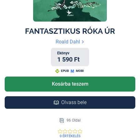
FANTASZTIKUS RÓKA ÚR
Roald Dahl
Ekönyv
1 590 Ft
EPUB
MOBI
Kosárba teszem
Olvass bele
96 Oldal
0 ÉRTÉKELÉS