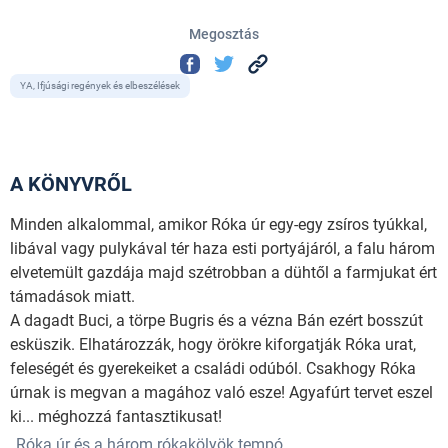
Megosztás
YA, Ifjúsági regények és elbeszélések
A KÖNYVRŐL
Minden alkalommal, amikor Róka úr egy-egy zsíros tyúkkal,
libával vagy pulykával tér haza esti portyájáról, a falu három
elvetemült gazdája majd szétrobban a dühtől a farmjukat ért
támadások miatt.
A dagadt Buci, a törpe Bugris és a vézna Bán ezért bosszút
esküszik. Elhatározzák, hogy örökre kifor­gatják Róka urat,
feleségét és gyerekeiket a családi odúból. Csakhogy Róka
úrnak is megvan a magához való esze! Agyafúrt tervet eszel
ki... méghozzá fantasztikusat!
„Róka úr és a három rókakölyök tempó...