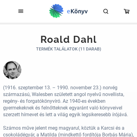
Roald Dahl
TERMÉK TALÁLATOK (11 DARAB)
(1916. szeptember 13. – 1990. november 23.) norvég
származású, Walesben született angol nyelvű novellista,
regény- és forgatókönyvíró. Az 1940-es években
gyermekeknek és felnőtteknek egyaránt való könyveivel
szerzett hírnevet és lett a világ egyik legsikeresebb írójává.
Számos műve jelent meg magyarul, köztük a Karcsi és a
csokoládégyár, a Matilda (mindkettő fordítója Borbás Mária),