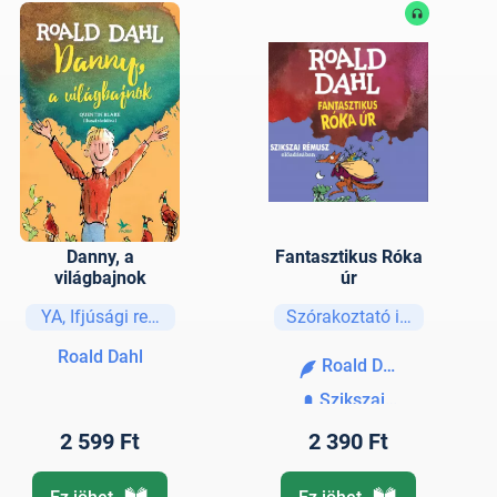
Danny, a
Fantasztikus Róka
világbajnok
úr
YA, Ifjúsági regények és elbeszélések
Szórakoztató irodalom
Roald Dahl
Roald Dahl
Szikszai Rémusz
2 599 Ft
2 390 Ft