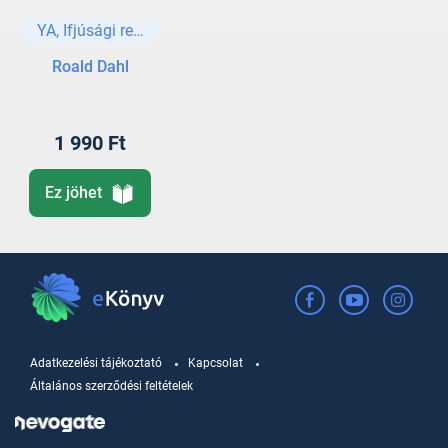
YA, Ifjúsági regények és elbeszélések
Roald Dahl
1 990 Ft
Ez jöhet
Adatkezelési tájékoztató
Kapcsolat
Általános szerződési feltételek