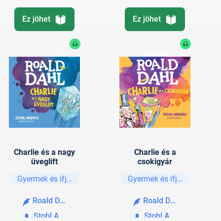
Ez jöhet
Ez jöhet
Charlie és a nagy
Charlie és a
üveglift
csokigyár
Gyermek és ifjúsági
Gyermek és ifjúsági
Roald Dahl
Roald Dahl
Stohl András
Stohl András