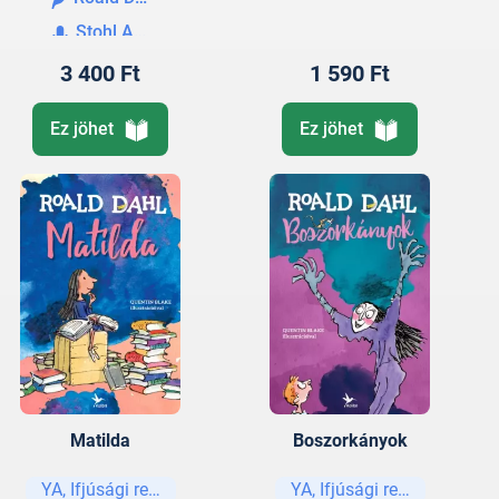
Stohl András
3 400 Ft
1 590 Ft
Ez jöhet
Ez jöhet
Matilda
Boszorkányok
YA, Ifjúsági regények és elbeszélések
YA, Ifjúsági regények és e