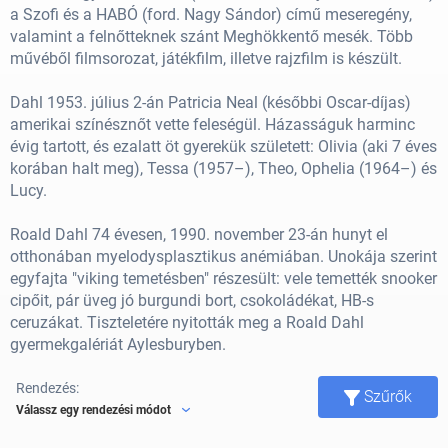
a Szofi és a HABÓ (ford. Nagy Sándor) című meseregény,
valamint a felnőtteknek szánt Meghökkentő mesék. Több
művéből filmsorozat, játékfilm, illetve rajzfilm is készült.
Dahl 1953. július 2-án Patricia Neal (későbbi Oscar-díjas)
amerikai színésznőt vette feleségül. Házasságuk harminc
évig tartott, és ezalatt öt gyerekük született: Olivia (aki 7 éves
korában halt meg), Tessa (1957–), Theo, Ophelia (1964–) és
Lucy.
Roald Dahl 74 évesen, 1990. november 23-án hunyt el
otthonában myelodysplasztikus anémiában. Unokája szerint
egyfajta "viking temetésben" részesült: vele temették snooker
cipőit, pár üveg jó burgundi bort, csokoládékat, HB-s
ceruzákat. Tiszteletére nyitották meg a Roald Dahl
gyermekgalériát Aylesburyben.
Rendezés:
Szűrők
Válassz egy rendezési módot