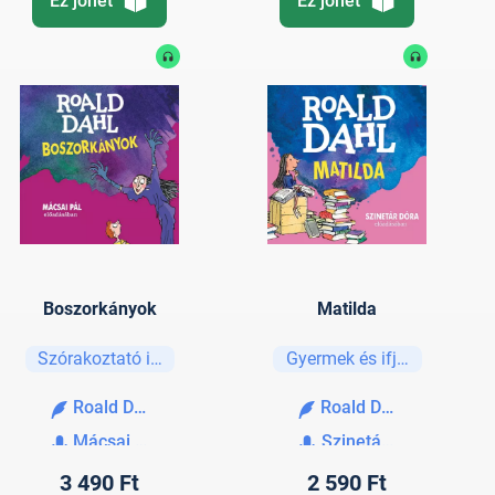
Ez jöhet
Ez jöhet
Boszorkányok
Matilda
Szórakoztató irodalom
Gyermek és ifjúsági
Roald Dahl
Roald Dahl
Mácsai Pál
Szinetár Dóra
3 490 Ft
2 590 Ft