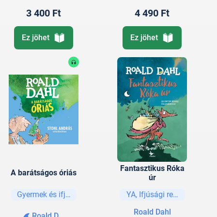
3 400 Ft
4 490 Ft
Ez jöhet
Ez jöhet
Fantasztikus Róka
A barátságos óriás
úr
Gyermek és ifjúsági
YA, Ifjúsági regények és e
Roald Dahl
Roald Dahl