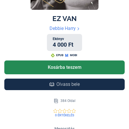
EZ VAN
Debbie Harry
Ekönyv
4 000 Ft
EPUB
MOBI
Kosárba teszem
Olvass bele
384 Oldal
0 ÉRTÉKELÉS
Megosztás