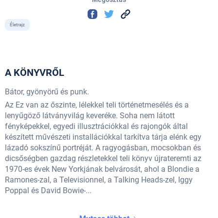
Életrajz
A KÖNYVRŐL
Bátor, gyönyörű és punk.
Az Ez van az őszinte, lélekkel teli történetmesélés és a
lenyűgöző látványvilág keveréke. Soha nem látott
fényképekkel, egyedi illusztrációkkal és rajongók által
készített művészeti installációkkal tarkítva tárja elénk egy
lázadó sokszínű portréját. A ragyogásban, mocsokban és
dicsőségben gazdag részletekkel teli könyv újrateremti az
1970-es évek New Yorkjának belvárosát, ahol a Blondie a
Ramones-zal, a Televisionnel, a Talking Heads-zel, Iggy
Poppal és David Bowie-...