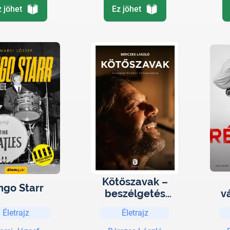
z jöhet
Ez jöhet
Kötőszavak –
ngo Starr
beszélgetés
v
önmagammal
Életrajz
Életrajz