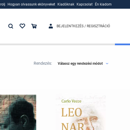
rolj
Hogyan olvassunk ekönyveket
Kiadóknak
Kapcsolat
Én kiadom
rolj
Hogyan olvassunk ekönyveket
Kiadóknak
BEJELENTKEZÉS / REGISZTRÁCIÓ
Rendezés:
Válassz egy rendezési módot