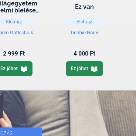
világegyetem
Ez van
elmi ölelése -
rida Kahlo a
Életrajz
Életrajz
ker kapujában
ren Gottschalk
Debbie Harry
2 999 Ft
4 000 Ft
Ez jöhet
Ez jöhet
KOZÁS