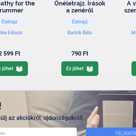
thy for the
Önéletrajz. Írások
A 
rummer
a zenéről
szer
F
Életrajz
Életrajz
si
ike Edison
Bartók Béla
Ma
2 599 Ft
790 Ft
z jöhet
Ez jöhet
!
ülj az akciókról, ujdonságokról!
FELIRAT