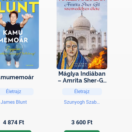
Máglya Indiában
amumemoár
– Amrita Sher-Gil
szenvedélyes
Életrajz
Életrajz
élete
James Blunt
Szunyogh Szabolcs
4 874 Ft
3 600 Ft