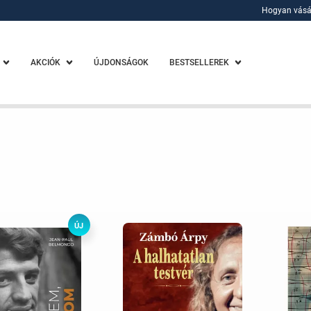
Hogyan vásá
Hogyan vásá
AKCIÓK
ÚJDONSÁGOK
BESTSELLEREK
ÚJ