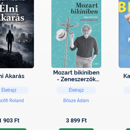
Mozart bikiniben
ni Akarás
K
- Zeneszerzők
viselt dolgairól
Életrajz
Életrajz
zőfi Roland
Bősze Ádám
1 903 Ft
3 899 Ft