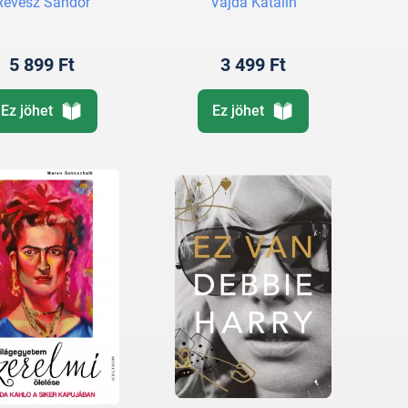
Révész Sándor
Vajda Katalin
5 899 Ft
3 499 Ft
Ez jöhet
Ez jöhet