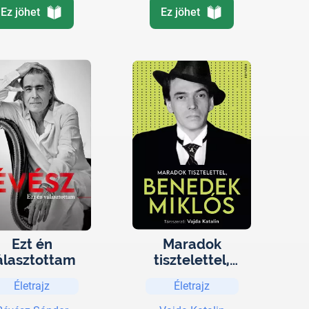
Ez jöhet
Ez jöhet
Ezt én
Maradok
álasztottam
tisztelettel,
Benedek Miklós
Életrajz
Életrajz