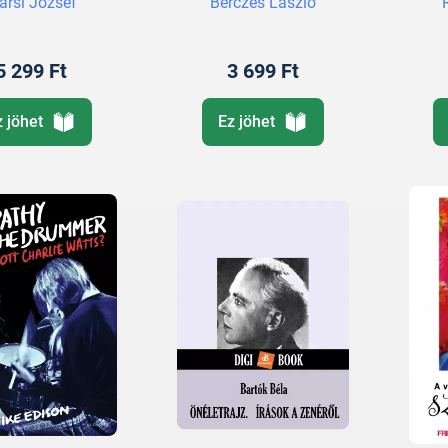
arsi József
Bérczes László
5 299 Ft
3 699 Ft
z jöhet
Ez jöhet