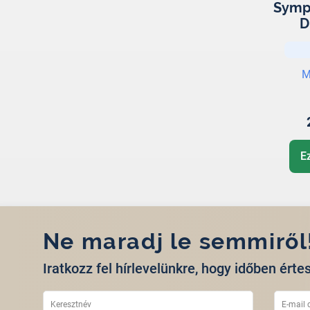
Sympa
D
M
E
Ne maradj le semmiről
Iratkozz fel hírlevelünkre, hogy időben értes