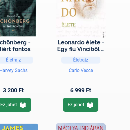
chönberg -
Leonardo élete -
iért fontos
Egy fiú Vinciből –
A polihisztor – A
Életrajz
Életrajz
bolyongó
Harvey Sachs
Carlo Vecce
3 200 Ft
6 999 Ft
Ez jöhet
Ez jöhet