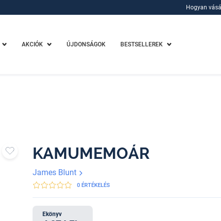
Hogyan vásá
Hogyan vásá
AKCIÓK
ÚJDONSÁGOK
BESTSELLEREK
KAMUMEMOÁR
James Blunt
0 ÉRTÉKELÉS
Ekönyv