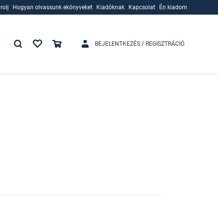
rolj
Hogyan olvassunk ekönyveket
Kiadóknak
Kapcsolat
Én kiadom
rolj
Hogyan olvassunk ekönyveket
Kiadóknak
BEJELENTKEZÉS / REGISZTRÁCIÓ