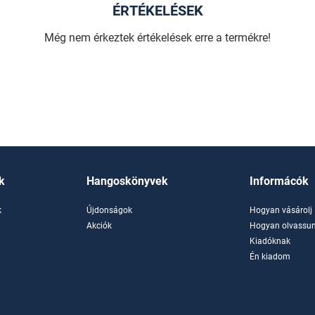
ÉRTÉKELÉSEK
Még nem érkeztek értékelések erre a termékre!
k
Hangoskönyvek
Informácók
k
Újdonságok
Hogyan vásárolj
k
Akciók
Hogyan olvassun
Kiadóknak
Én kiadom