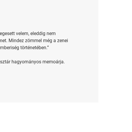
egesett velem, eleddig nem
imet. Mindez zömmel még a zenei
emberiség történetében.”
 popsztár hagyományos memoárja.