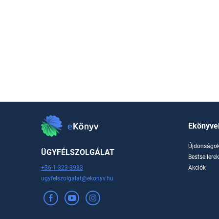
Ekönyve
Újdonságo
ÜGYFÉLSZOLGÁLAT
Bestsellere
+36-1-323-3983
Akciók
ugyfelszolgalat@ekonyv.hu