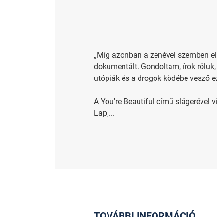
„Míg azonban a zenével szemben elk
dokumentált. Gondoltam, írok róluk
utópiák és a drogok ködébe vesző ez
A You're Beautiful című slágerével
Lapj...
TOVÁBBI INFORMÁCIÓ