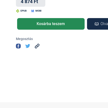
4 874 Ft
EPUB
MOBI
Kosárba teszem
Olva
Megosztás