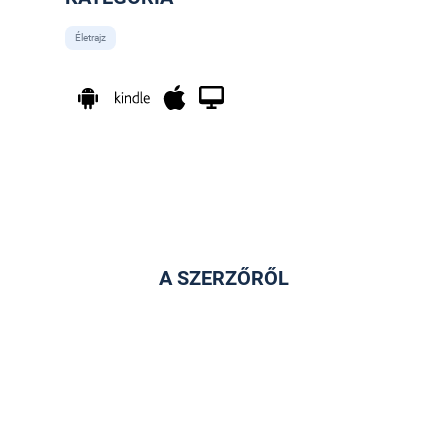
Életrajz
A SZERZŐRŐL