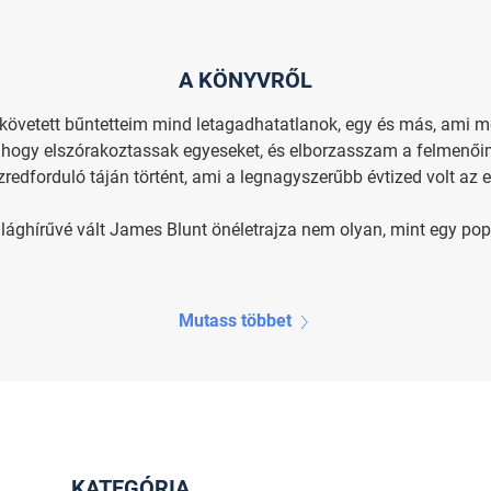
A KÖNYVRŐL
övetett bűntetteim mind letagadhatatlanok, egy és más, ami m
, hogy elszórakoztassak egyeseket, és elborzasszam a felmenő
redforduló táján történt, ami a legnagyszerűbb évtized volt az 
 világhírűvé vált James Blunt önéletrajza nem olyan, mint egy
Mutass többet
KATEGÓRIA