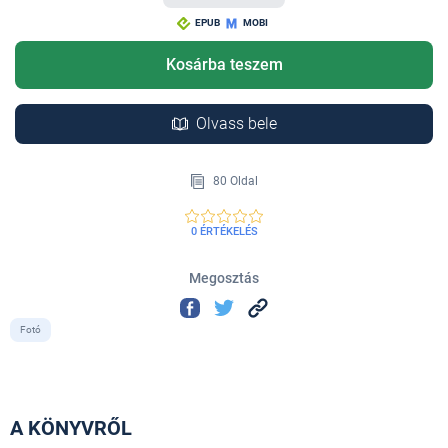
EPUB
MOBI
Kosárba teszem
Olvass bele
80 Oldal
0 ÉRTÉKELÉS
Megosztás
Fotó
A KÖNYVRŐL