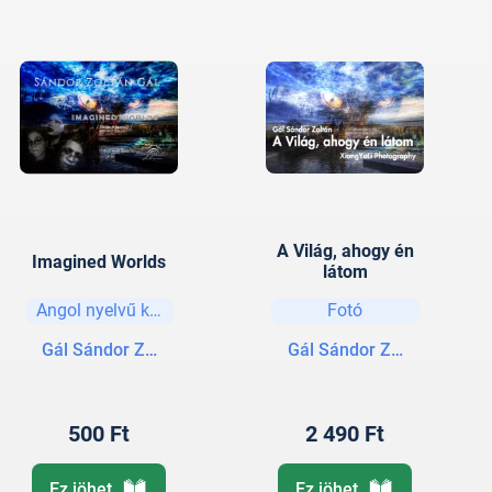
A Világ, ahogy én
Imagined Worlds
látom
Angol nyelvű könyvek
Fotó
Gál Sándor Zoltán
Gál Sándor Zoltán
500 Ft
2 490 Ft
Ez jöhet
Ez jöhet