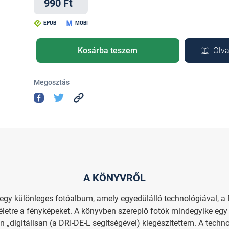
990 Ft
EPUB
MOBI
Kosárba teszem
Olva
Megosztás
A KÖNYVRŐL
egy különleges fotóalbum, amely egyedülálló technológiával, a D
életre a fényképeket. A könyvben szereplő fotók mindegyike egy 
n „digitálisan (a DRI-DE-L segítségével) kiegészítettem. A techno