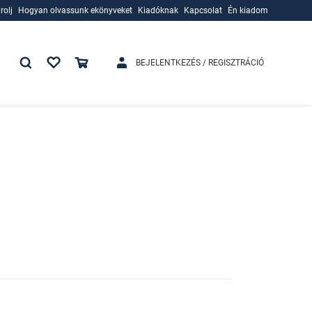
rolj
Hogyan olvassunk ekönyveket
Kiadóknak
Kapcsolat
Én kiadom
rolj
Hogyan olvassunk ekönyveket
Kiadóknak
BEJELENTKEZÉS / REGISZTRÁCIÓ