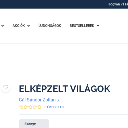
Hogyan vásá
Hogyan vásá
AKCIÓK
ÚJDONSÁGOK
BESTSELLEREK
ELKÉPZELT VILÁGOK
Gál Sándor Zoltán
0 ÉRTÉKELÉS
Ekönyv