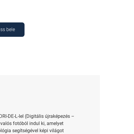
ss bele
RI-DE-L-lel (Digitális újraképezés –
valós fotóból indul ki, amelyet
lógia segítségével képi világot