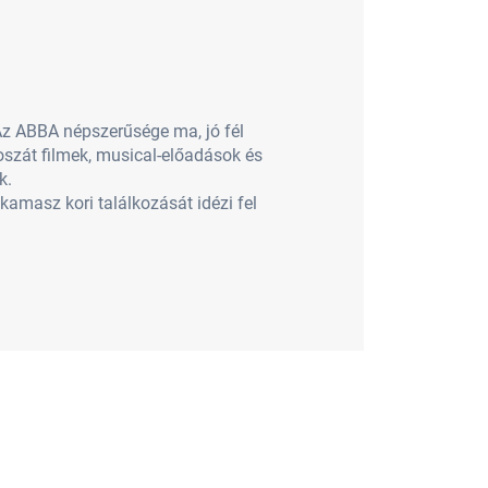
 Az ABBA népszerűsége ma, jó fél
oszát filmek, musical-előadások és
k.
amasz kori találkozását idézi fel