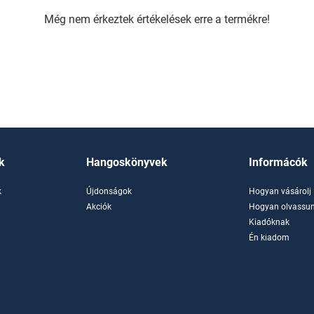
Még nem érkeztek értékelések erre a termékre!
k
Hangoskönyvek
Informácók
k
Újdonságok
Hogyan vásárolj
k
Akciók
Hogyan olvassun
Kiadóknak
Én kiadom