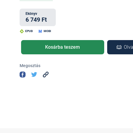
Ekönyv
6 749 Ft
EPUB
MOBI
Kosárba teszem
Olva
Megosztás