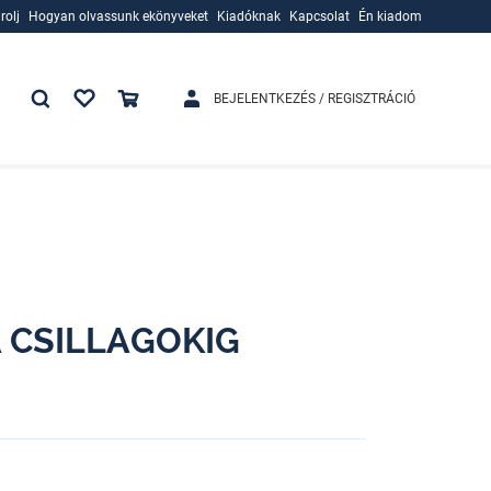
rolj
Hogyan olvassunk ekönyveket
Kiadóknak
Kapcsolat
Én kiadom
rolj
Hogyan olvassunk ekönyveket
Kiadóknak
BEJELENTKEZÉS / REGISZTRÁCIÓ
 CSILLAGOKIG