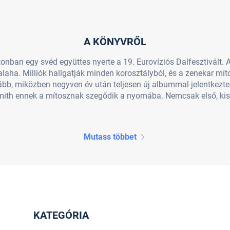
A KÖNYVRŐL
tonban egy svéd együttes nyerte a 19. Eurovíziós Dalfesztivált.
alaha. Milliók hallgatják minden korosztályból, és a zenekar mít
bb, miközben negyven év után teljesen új albummal jelentkezte
Smith ennek a mítosznak szegődik a nyomába. Nemcsak első, kisk
Mutass többet
KATEGÓRIA