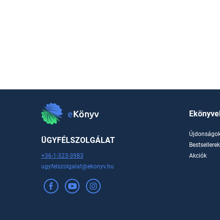
Ekönyve
Újdonságo
ÜGYFÉLSZOLGÁLAT
Bestsellere
+36-1-323-3983
Akciók
ugyfelszolgalat@ekonyv.hu