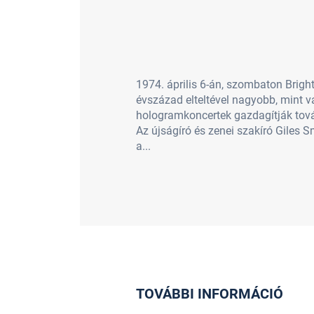
1974. április 6-án, szombaton Brigh
évszázad elteltével nagyobb, mint v
hologramkoncertek gazdagítják tová
Az újságíró és zenei szakíró Giles 
a...
TOVÁBBI INFORMÁCIÓ