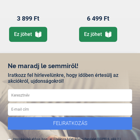
3 899 Ft
6 499 Ft
Ez jöhet
Ez jöhet
Ne maradj le semmiről!
Iratkozz fel hírlevelünkre, hogy időben értesülj az
akciókról, ujdonságokról!
FELIRATKOZÁS
Hozzájárulok ahhoz, hogy az Általános Adatvédelmi Rendelet (GDPR) 6. cikk (1)