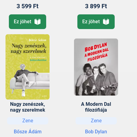
3 599 Ft
3 899 Ft
Ez jöhet
Ez jöhet
Nagy zenészek,
A Modern Dal
nagy szerelmek
filozófiája
Zene
Zene
Bősze Ádám
Bob Dylan