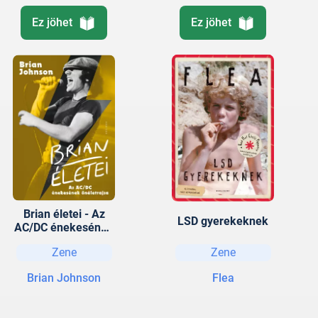
Ez jöhet
Ez jöhet
Brian életei - Az
LSD gyerekeknek
AC/DC énekesének
önéletrajza
Zene
Zene
Brian Johnson
Flea