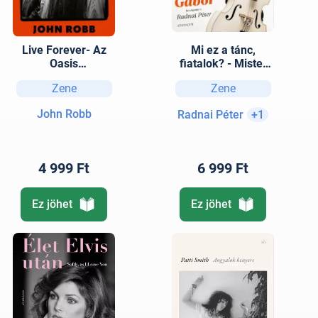
Live Forever- Az
Mi ez a tánc,
Oasis
fiatalok? - Mister
felemelkedése,
twist miniszter
Zene
Zene
bukása és
történetei: Generál,
feltámadása
Hungária, Dolly Roll,
John Robb
Radnai Péter
+1
Marót Viki és a
Nova Kultúr
Zenekar
4 999 Ft
6 999 Ft
Ez jöhet
Ez jöhet