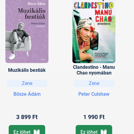
Clandestino - Manu
Muzikális bestiák
Chao nyomában
Zene
Zene
Bősze Ádám
Peter Culshaw
3 899 Ft
1 990 Ft
Ez jöhet
Ez jöhet