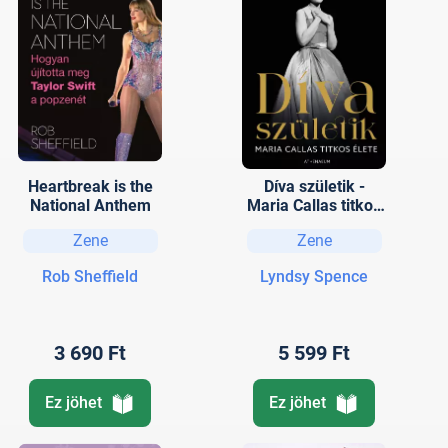
Heartbreak is the
Díva születik -
National Anthem
Maria Callas titkos
élete
Zene
Zene
Rob Sheffield
Lyndsy Spence
3 690 Ft
5 599 Ft
Ez jöhet
Ez jöhet