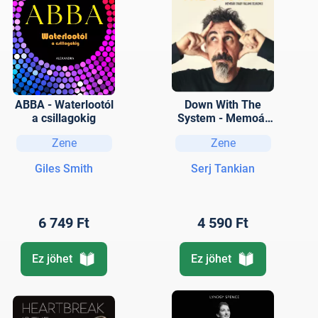
ABBA - Waterlootól
Down With The
a csillagokig
System - Memoár
(vagy valami
Zene
Zene
olyasmi)
Giles Smith
Serj Tankian
6 749 Ft
4 590 Ft
Ez jöhet
Ez jöhet