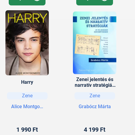
Zenei jelentés és
Harry
narratív stratégiák
18-20. századi
Zene
Zene
zeneművekben
Alice Montgomery
Grabócz Márta
1 990 Ft
4 199 Ft