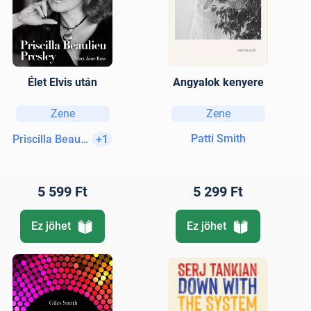
Élet Elvis után
Angyalok kenyere
Zene
Zene
Patti Smith
Priscilla Beaulieu Presley
+1
5 599 Ft
5 299 Ft
Ez jöhet
Ez jöhet