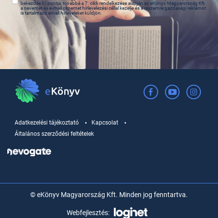
bekezdés b) pontja, továbbá a 7. cikk rendelkezése alapján az eKönyv Magyarország Kft.
a nevemet és e-mail címemet hírlevelezési céllal kezelje és a részemre gazdasági reklámot
is tartalmazó email hírleveleket küldjön.
Adatkezelési tájékoztató
Kapcsolat
Általános szerződési feltételek
© eKönyv Magyarország Kft. Minden jog fenntartva.
Webfejlesztés: