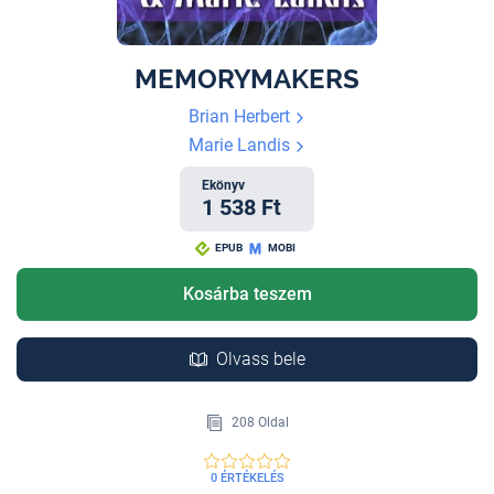
MEMORYMAKERS
Brian Herbert
Marie Landis
Ekönyv
1 538 Ft
EPUB
MOBI
Kosárba teszem
Olvass bele
208 Oldal
0 ÉRTÉKELÉS