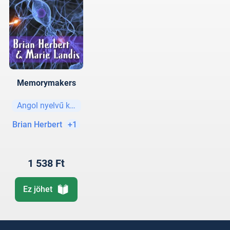
Memorymakers
Angol nyelvű könyvek
Brian Herbert
+1
1 538 Ft
Ez jöhet