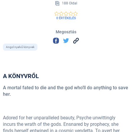
188 Oldal
0 ÉRTÉKELÉS
Megosztás
Angol nyelvű könyvek
A KÖNYVRŐL
A mortal fated to die and the god who’ll do anything to save
her.
Adored for her unparalleled beauty, Psyche unwittingly
incurs the wrath of the gods. Ensnared by prophecy, she
finds herself entwined in a cosmic vendetta. To avert her