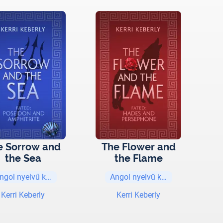
e Sorrow and
The Flower and
the Sea
the Flame
ngol nyelvű könyvek
Angol nyelvű könyvek
Kerri Keberly
Kerri Keberly