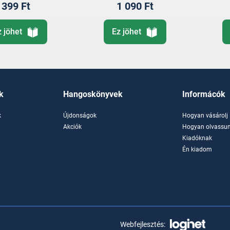
399 Ft
1 090 Ft
z jöhet
Ez jöhet
k
Hangoskönyvek
Informácók
k
Újdonságok
Hogyan vásárolj
k
Akciók
Hogyan olvassun
Kiadóknak
Én kiadom
Webfejlesztés: