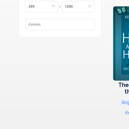
-
Ft
Ft
The
t
Ang
K