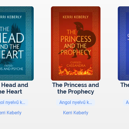
 Head and
The Princess and
Th
he Heart
the Prophecy
ol nyelvű könyvek
Angol nyelvű könyvek
A
erri Keberly
Kerri Keberly