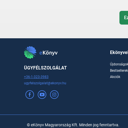
E
Ekönyve
Újdonságo
ÜGYFÉLSZOLGÁLAT
Bestsellere
+36-1-323-3983
Akciók
ugyfelszolgalat@ekonyv.hu
© eKönyv Magyarország Kft. Minden jog fenntartva.