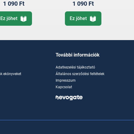
1 090 Ft
1 090 Ft
Ez jöhet
Ez jöhet
További információk
Adatkezelési tájékoztató
k ekönyveket
Általános szerződési feltételek
Impresszum
Kapcsolat