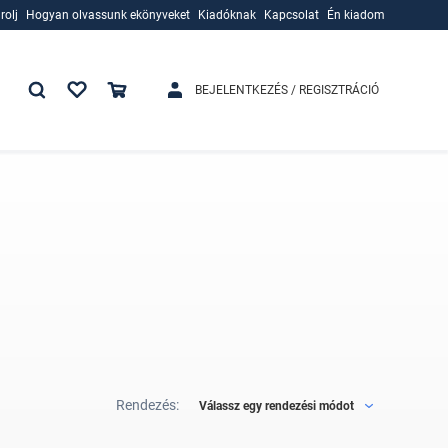
rolj
Hogyan olvassunk ekönyveket
Kiadóknak
Kapcsolat
Én kiadom
rolj
Hogyan olvassunk ekönyveket
Kiadóknak
BEJELENTKEZÉS / REGISZTRÁCIÓ
Rendezés:
Válassz egy rendezési módot