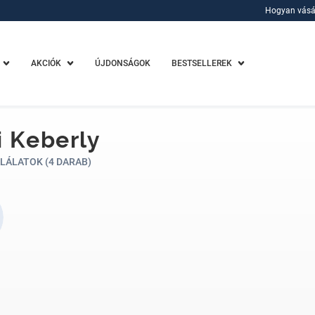
Hogyan vásá
Hogyan vásá
AKCIÓK
ÚJDONSÁGOK
BESTSELLEREK
i Keberly
LÁLATOK (4 DARAB)