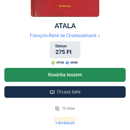
ATALA
François-René de Chateaubriand
Ekönyv
275 Ft
EPUB
MOBI
Kosárba teszem
Olvass bele
70 Oldal
0 ÉRTÉKELÉS