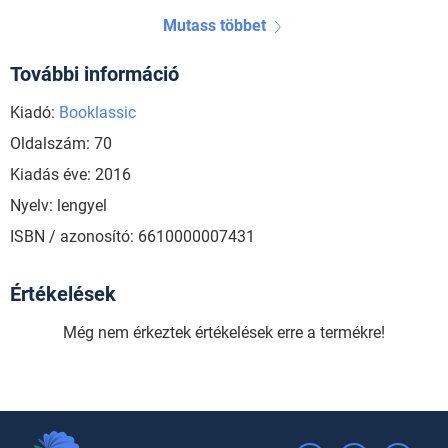
Mutass többet
További információ
Kiadó:
Booklassic
Oldalszám: 70
Kiadás éve: 2016
Nyelv: lengyel
ISBN / azonosító: 6610000007431
Értékelések
Még nem érkeztek értékelések erre a termékre!