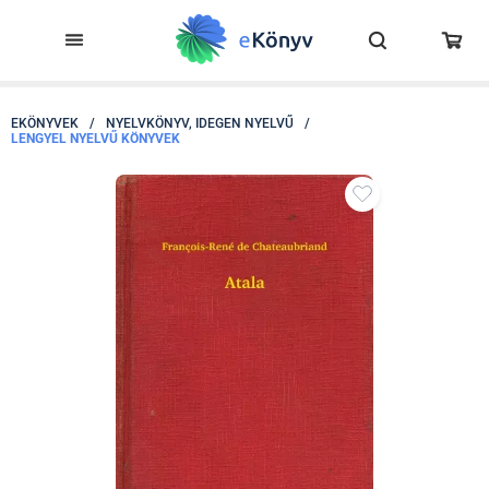
EKÖNYVEK
/
NYELVKÖNYV, IDEGEN NYELVŰ
/
LENGYEL NYELVŰ KÖNYVEK