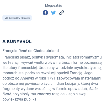
Megosztás
Lengyel nyelvű könyvek
A KÖNYVRŐL
François-René de Chateaubriand
Francuski pisarz, polityk i dyplomata, inicjator romantyzmu
we Francji, wywarł wielki wpływ na treść i formę późniejszej
literatury francuskiej. Urodzony w rodzinie arystokratycznej,
monarchista, podczas rewolucji opuścił Francję. Jego
podróż do Ameryki w roku 1791 zaowocowała materiałami
do obszernej powieści o życiu Indian Luizjany, której dwa
fragmenty wydane wcześniej w formie opowiadań,
Atala
i
René
, przyniosły mu znaczny rozgłos. Jego sławę
powiększyła publika...