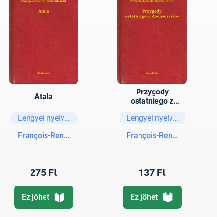
Przygody
Atala
ostatniego z
Abenserażów
Lengyel nyelvű könyvek
Lengyel nyelvű könyvek
François-René de Chateaubriand
François-René de Chatea
275 Ft
137 Ft
Ez jöhet
Ez jöhet