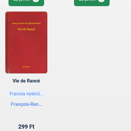
Vie de Rancé
Francia nyelvű könyvek
François-René de Chateaubriand
299 Ft