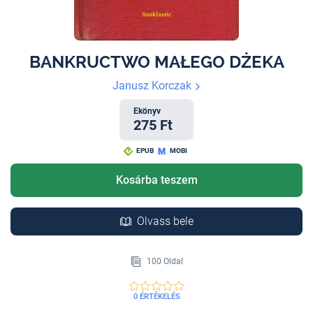
BANKRUCTWO MAŁEGO DŻEKA
Janusz Korczak
Ekönyv
275 Ft
EPUB
MOBI
Kosárba teszem
Olvass bele
100 Oldal
0 ÉRTÉKELÉS