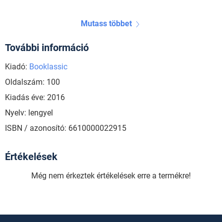
Mutass többet
További információ
Kiadó:
Booklassic
Oldalszám: 100
Kiadás éve: 2016
Nyelv: lengyel
ISBN / azonosító: 6610000022915
Értékelések
Még nem érkeztek értékelések erre a termékre!