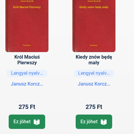
Król Maciuś
Kiedy znów będę
Pierwszy
mały
Lengyel nyelvű könyvek
Lengyel nyelvű könyvek
Janusz Korczak
Janusz Korczak
275 Ft
275 Ft
Ez jöhet
Ez jöhet