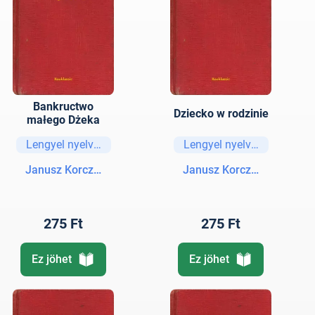
Bankructwo
Dziecko w rodzinie
małego Dżeka
Lengyel nyelvű könyvek
Lengyel nyelvű könyvek
Janusz Korczak
Janusz Korczak
275 Ft
275 Ft
Ez jöhet
Ez jöhet