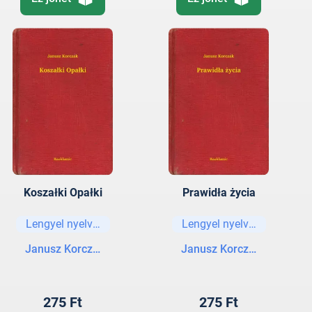
Koszałki Opałki
Prawidła życia
Lengyel nyelvű könyvek
Lengyel nyelvű könyvek
Janusz Korczak
Janusz Korczak
275 Ft
275 Ft