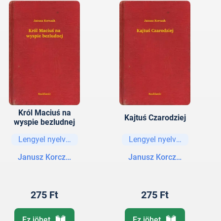
Król Maciuś na
Kajtuś Czarodziej
wyspie bezludnej
Lengyel nyelvű könyvek
Lengyel nyelvű könyvek
Janusz Korczak
Janusz Korczak
275 Ft
275 Ft
Ez jöhet
Ez jöhet