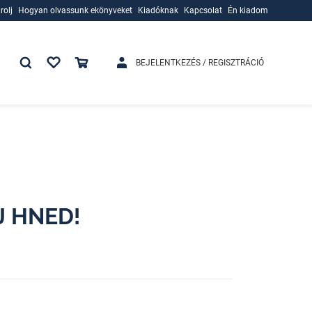
rolj
Hogyan olvassunk ekönyveket
Kiadóknak
Kapcsolat
Én kiadom
rolj
Hogyan olvassunk ekönyveket
Kiadóknak
BEJELENTKEZÉS / REGISZTRÁCIÓ
J HNED!