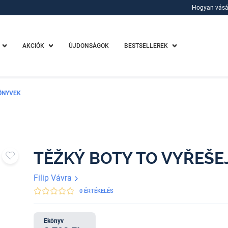
Hogyan vásá
Hogyan vásá
AKCIÓK
ÚJDONSÁGOK
BESTSELLEREK
ÖNYVEK
TĚŽKÝ BOTY TO VYŘEŠE
Filip Vávra
0 ÉRTÉKELÉS
Ekönyv