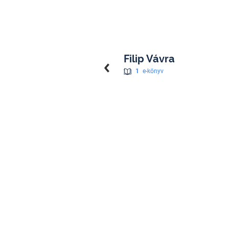
Filip Vávra
1
e-könyv