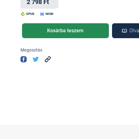
2 798 Ft
EPUB
MOBI
Kosárba teszem
Olva
Megosztás