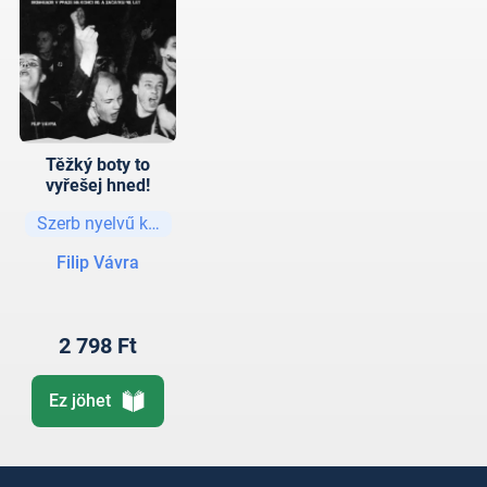
Těžký boty to
vyřešej hned!
Szerb nyelvű könyvek
Filip Vávra
2 798 Ft
Ez jöhet