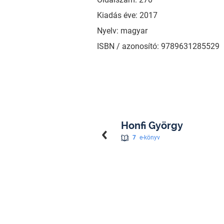
Kiadás éve: 2017
Nyelv: magyar
ISBN / azonosító: 9789631285529
Honfi György
7
e-könyv