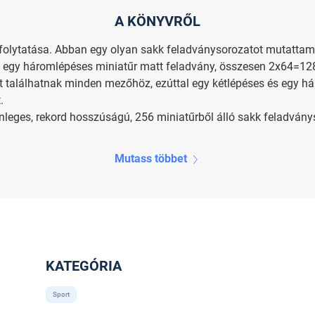
A KÖNYVRŐL
v folytatása. Abban egy olyan sakk feladványsorozatot mutatta
és egy háromlépéses miniatűr matt feladvány, összesen 2x64=12
t találhatnak minden mezőhöz, ezúttal egy kétlépéses és egy 
.
önleges, rekord hosszúságú, 256 miniatűrből álló sakk feladványs
Mutass többet
KATEGÓRIA
Sport