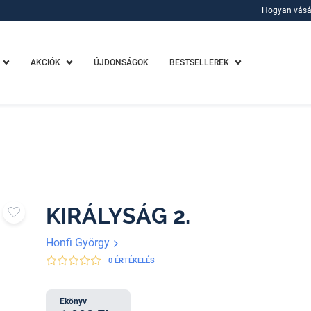
Hogyan vásá
Hogyan vásá
AKCIÓK
ÚJDONSÁGOK
BESTSELLEREK
KIRÁLYSÁG 2.
Honfi György
0 ÉRTÉKELÉS
Ekönyv