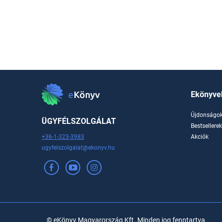
Ekönyve
Újdonságo
ÜGYFÉLSZOLGÁLAT
Bestsellere
+36-1-323-3983
Akciók
ugyfelszolgalat@ekonyv.hu
© eKönyv Magyarország Kft. Minden jog fenntartva.