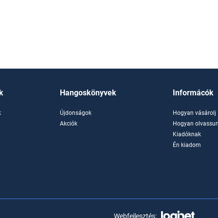
k
Hangoskönyvek
Informácók
k
Újdonságok
Hogyan vásárolj
k
Akciók
Hogyan olvassun
Kiadóknak
Én kiadom
Webfejlesztés: