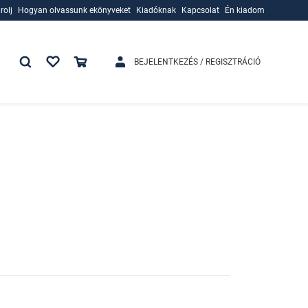
rolj
Hogyan olvassunk ekönyveket
Kiadóknak
Kapcsolat
Én kiadom
rolj
Hogyan olvassunk ekönyveket
Kiadóknak
BEJELENTKEZÉS / REGISZTRÁCIÓ