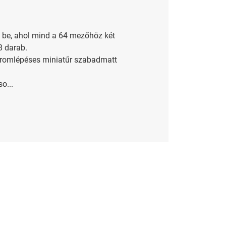
m be, ahol mind a 64 mezőhöz két
8 darab.
háromlépéses miniatűr szabadmatt
o...