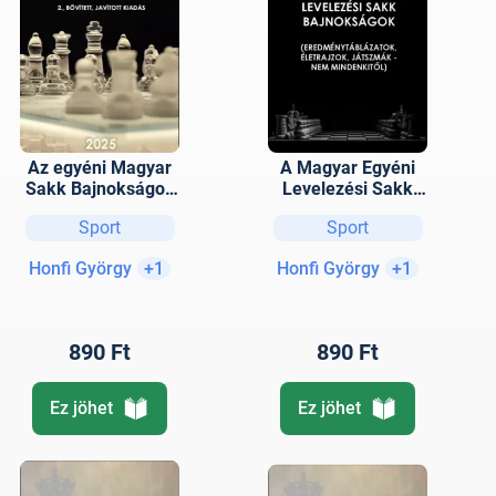
Az egyéni Magyar
A Magyar Egyéni
Sakk Bajnokságok
Levelezési Sakk
- férfi és női -
Bajnokságok
Sport
Sport
(Eredménytáblázat
ok, életrajzok,
Honfi György
+1
Honfi György
+1
játszmák - nem
mindenkitől) 2.,
bővített, javított
kiadás
890 Ft
890 Ft
Ez jöhet
Ez jöhet