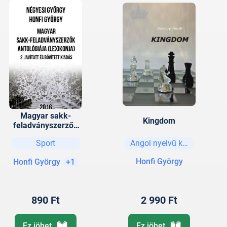
Magyar sakk-
Kingdom
feladványszerzők
antológiája
Sport
Angol nyelvű könyvek
(lexikonja) - 2.
javított és bővített
Honfi György
Honfi György
+1
kiadás
890 Ft
2 990 Ft
Ez jöhet
Ez jöhet