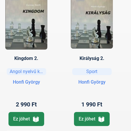
Kingdom 2.
Királyság 2.
Angol nyelvű könyvek
Sport
Honfi György
Honfi György
2 990 Ft
1 990 Ft
Ez jöhet
Ez jöhet