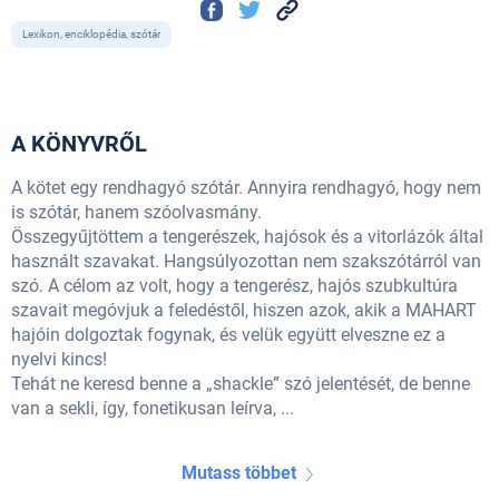
Lexikon, enciklopédia, szótár
A KÖNYVRŐL
A kötet egy rendhagyó szótár. Annyira rendhagyó, hogy nem
is szótár, hanem szóolvasmány.
Összegyűjtöttem a tengerészek, hajósok és a vitorlázók által
használt szavakat. Hangsúlyozottan nem szakszótárról van
szó. A célom az volt, hogy a tengerész, hajós szubkultúra
szavait megóvjuk a feledéstől, hiszen azok, akik a MAHART
hajóin dolgoztak fogynak, és velük együtt elveszne ez a
nyelvi kincs!
Tehát ne keresd benne a „shackle” szó jelentését, de benne
van a sekli, így, fonetikusan leírva, ...
Mutass többet