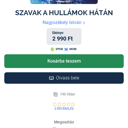
SZAVAK A HULLÁMOK HÁTÁN
Nagyszékely István
Ekönyv
2 990 Ft
EPUB
MOBI
Kosárba teszem
Olvass bele
190 Oldal
0 ÉRTÉKELÉS
Megosztás