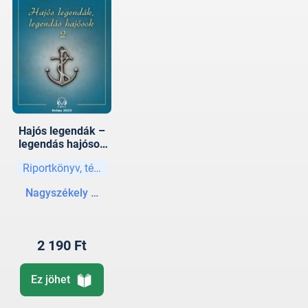
Hajós legendák –
legendás hajósok
II.
Riportkönyv, tényirodalom
Nagyszékely István
2 190 Ft
Ez jöhet