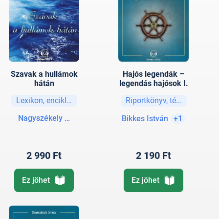
Szavak a hullámok
Hajós legendák –
hátán
legendás hajósok I.
Lexikon, enciklopédia, szótár
Riportkönyv, tényirodalom
Nagyszékely István
Bikkes István
+1
2 990 Ft
2 190 Ft
Ez jöhet
Ez jöhet