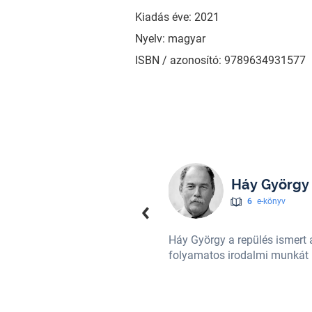
Kiadás éve: 2021
Nyelv: magyar
ISBN / azonosító: 9789634931577
Háy György
6
e-könyv
összes géptípust repülte, emellett
Háy György a repülés ismert a
en szerepel rádióban, televízióban.
folyamatos irodalmi munkát is