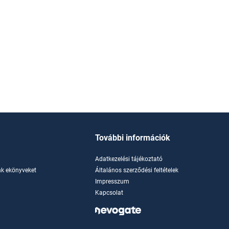
További információk
Adatkezelési tájékoztató
k ekönyveket
Általános szerződési feltételek
Impresszum
Kapcsolat