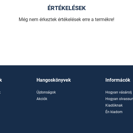
ÉRTÉKELÉSEK
Még nem érkeztek értékelések erre a termékre!
k
Hangoskönyvek
Informácók
k
Újdonságok
Hogyan vásárolj
k
Akciók
Hogyan olvassun
Kiadóknak
Én kiadom