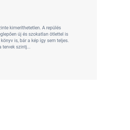
te kimeríthetetlen. A repülés
lepően új és szokatlan ötlettel is
önyv is, bár a kép így sem teljes.
ervek szintj...