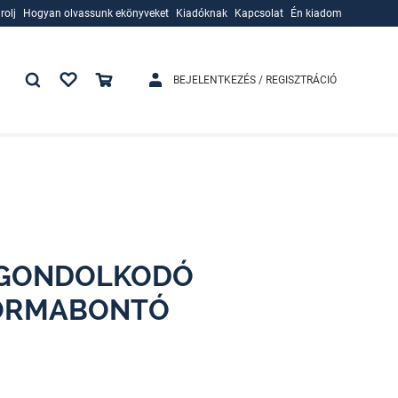
rolj
Hogyan olvassunk ekönyveket
Kiadóknak
Kapcsolat
Én kiadom
rolj
Hogyan olvassunk ekönyveket
Kiadóknak
BEJELENTKEZÉS / REGISZTRÁCIÓ
 GONDOLKODÓ
FORMABONTÓ