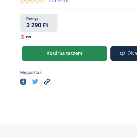
0 ÉRTÉKELÉS
Ekönyv
3 290 Ft
PDF
Kosárba teszem
Olva
Megosztás