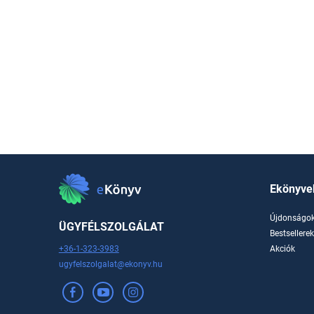
Ekönyve
Újdonságo
ÜGYFÉLSZOLGÁLAT
Bestsellere
+36-1-323-3983
Akciók
ugyfelszolgalat@ekonyv.hu