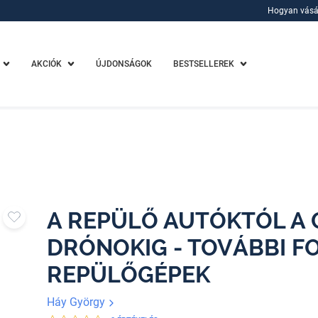
Hogyan vásá
Hogyan vásá
AKCIÓK
ÚJDONSÁGOK
BESTSELLEREK
A REPÜLŐ AUTÓKTÓL A
DRÓNOKIG - TOVÁBBI 
REPÜLŐGÉPEK
Háy György