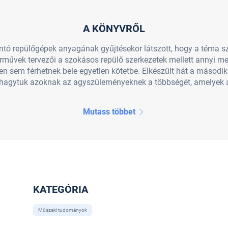
A KÖNYVRŐL
ó repülőgépek anyagának gyűjtésekor látszott, hogy a téma szin
rművek tervezői a szokásos repülő szerkezetek mellett annyi meg
 sem férhetnek bele egyetlen kötetbe. Elkészült hát a második k
hagytuk azoknak az agyszüleményeknek a többségét, amelyek a t
Mutass többet
KATEGÓRIA
Műszaki tudományok