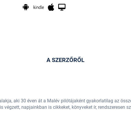
A SZERZŐRŐL
lakja, aki 30 éven át a Malév pilótájaként gyakorlatilag az össze
 végzett, napjainkban is cikkeket, könyveket ír, rendszeresen sz